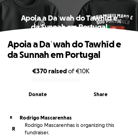
Apoia a Daʿwah do Tawhīd e
da Sunnah em Portugal
Apoia a Daʿwah do Tawhīd e
da Sunnah em Portugal
€370
raised
of
€10K
0% complete
Donate
Share
Rodrigo Mascarenhas
R
Rodrigo Mascarenhas is organizing this
R
fundraiser.