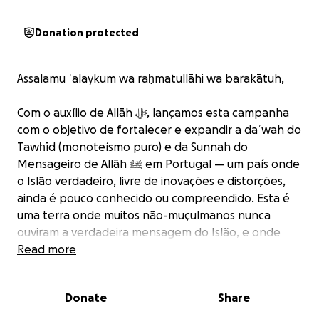
Donation protected
Assalamu ʿalaykum wa raḥmatullāhi wa barakātuh,
Com o auxílio de Allāh ﷻ, lançamos esta campanha
com o objetivo de fortalecer e expandir a daʿwah do
Tawḥīd (monoteísmo puro) e da Sunnah do
Mensageiro de Allāh ﷺ em Portugal — um país onde
o Islão verdadeiro, livre de inovações e distorções,
ainda é pouco conhecido ou compreendido. Esta é
uma terra onde muitos não-muçulmanos nunca
ouviram a verdadeira mensagem do Islão, e onde
muitos muçulmanos nasceram sem aprender o que é
Read more
o verdadeiro Tawḥīd.
Donate
Share
"Chama para o caminho do teu Senhor com
sabedoria e boa instrução, e debate com eles da