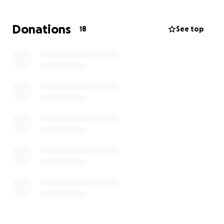
melhor maneira."
Sūrah an-Naḥl, 16:125
Donations
18
See top
Este esforço de daʿwah é feito com base no Qurʾān,
na Sunnah autêntica e segundo a compreensão dos
Salaf aṣ-Ṣāliḥ — os primeiros três séculos da Ummah,
os mais virtuosos e fiéis ao exemplo do Profeta ﷺ. É
com esta metodologia que pretendemos convidar,
ensinar e orientar — com firmeza, clareza e
misericórdia.
Porque Pedimos o Teu Apoio?
Simples, a daʿwah
precisa de meios e ferramentas para ser eficaz. Não
basta ter boa intenção: é preciso ação, estrutura e
recursos.
Esta campanha tem como finalidade angariar fundos
para fortalecer a daʿwah e apoiar os muçulmanos,