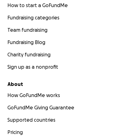
partilhar esta campanha e fazer duʿāʾ já é uma
How to start a GoFundMe
forma de apoio valioso.
Fundraising categories
"Ó Allāh, faz-nos dos que ouvem a palavra e
Team fundraising
seguem o melhor dela!"
Fundraising Blog
Sūrah az-Zumar, 39:18
Charity fundraising
Sign up as a nonprofit
About
How GoFundMe works
GoFundMe Giving Guarantee
Supported countries
Pricing