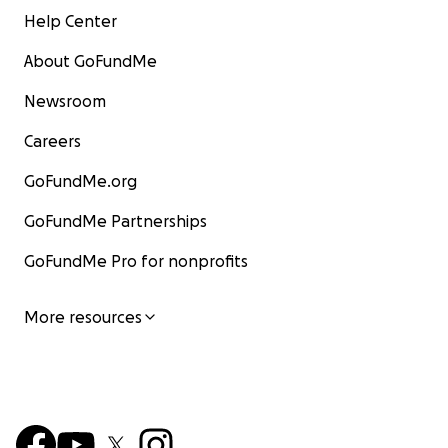
Help Center
About GoFundMe
Newsroom
Careers
GoFundMe.org
GoFundMe Partnerships
GoFundMe Pro for nonprofits
More resources