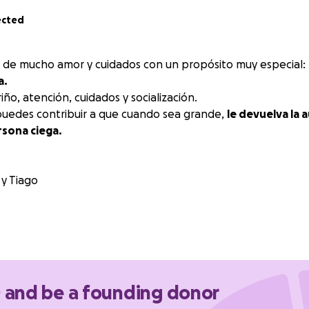
ected
 de mucho amor y cuidados con un propósito muy especial:
a.
iño, atención, cuidados y socialización.
puedes contribuir a que cuando sea grande,
le devuelva la 
rsona ciega.
 y Tiago
to: 12 mayo 2025
ferencia al osito de peluche.
 de mucho amor y cuidados con un propósito muy especial: s
0 and be a founding donor
.