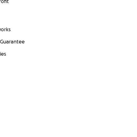
ofit
orks
 Guarantee
ies