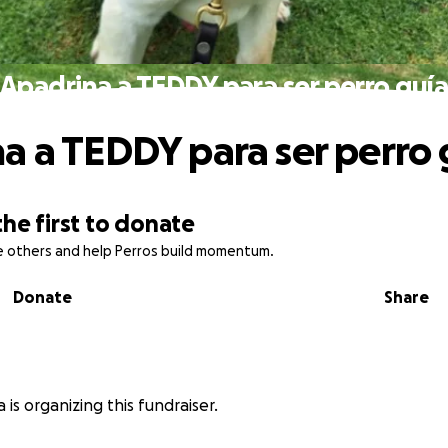
Apadrina a TEDDY para ser perro guí
a a TEDDY para ser perro 
the first to donate
re others and help Perros build momentum.
Donate
Share
 is organizing this fundraiser.