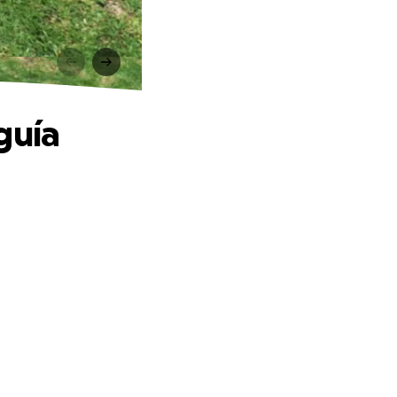
a
guía