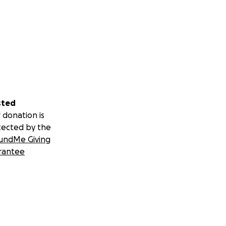
sted
 donation is
tected by the
undMe Giving
rantee