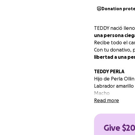
Donation prot
TEDDY nació lleno
una persona cieg
Recibe todo el car
Con tu donativo, 
libertad a una pe
TEDDY PERLA
Hijo de Perla Ollin
Labrador amarillo
Macho
Fecha de nacimien
Read more
Su nombre hace re
TEDDY nació lleno
Give $2
una persona ciega