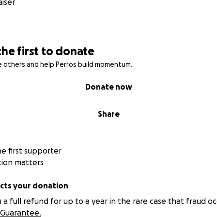
iser
enmiento y cuidados de un perro guía supera los 50 mil dóla
odato gratuito a la persona ciega, (quien sólo paga cuota
n, estancia y alimentación en la Escuela y accesorios del pe
guía y seguimiento posterior).
the first to donate
estra
página web
.
re others and help Perros build momentum.
Donate now
Share
 first supporter
tion matters
ts your donation
 full refund for up to a year in the rare case that fraud oc
Guarantee.