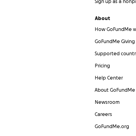
Sign up as a nonpr
About
How GoFundMe w
GoFundMe Giving
Supported countr
Pricing
Help Center
About GoFundMe
Newsroom
Careers
GoFundMe.org