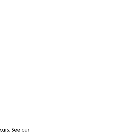
res. Sin embargo,
s de recuperación
rro; no pagará
curs.
See our