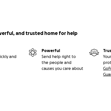
ando era bebé.
werful, and trusted home for help
Powerful
Tru
ickly and
Send help right to
Your
the people and
pro
causes you care about
GoF
Gua