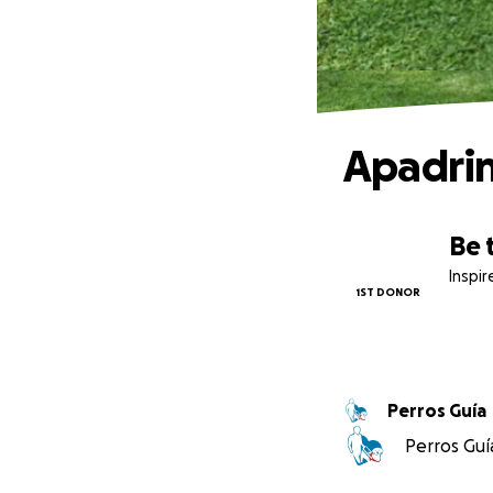
Apadrin
Be 
Inspi
1ST DONOR
Perros Guía
Perros Guía