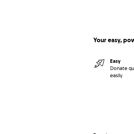
Foto de Teddy cu
Your easy, po
Easy
Donate qu
easily
Secondary menu