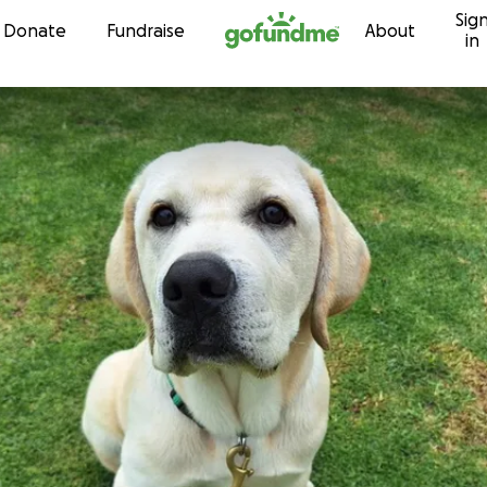
Sig
Skip to content
Donate
Fundraise
About
in