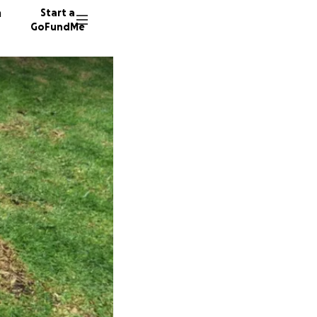
n
Start a
GoFundMe