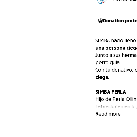
Donation prot
SIMBA nació lleno
una persona cieg
Junto a sus herma
perro guía.
Con tu donativo, 
ciega
.
SIMBA PERLA
Hijo de Perla Ollin
Labrador amarillo
Fecha de nacimien
Read more
Su nombre es porq
León".