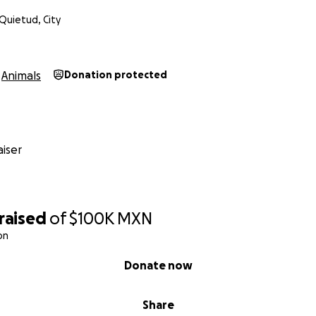
estra página web
.
 Quietud, City
Animals
Donation protected
iser
raised
of
$100K
MXN
on
Donate now
Share