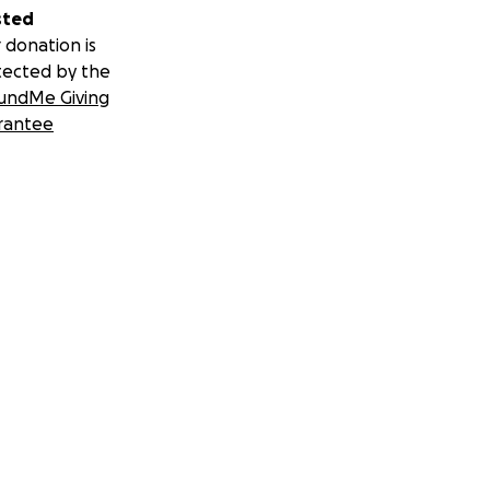
sted
 donation is
tected by the
undMe Giving
rantee