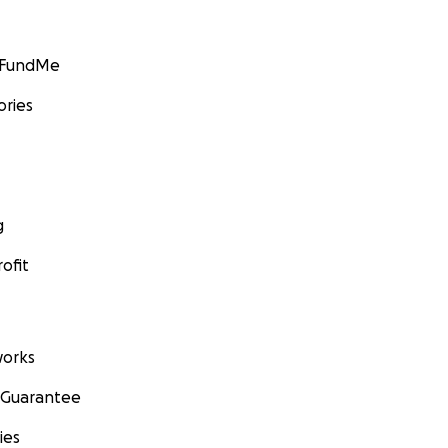
GoFundMe
ories
g
ofit
orks
 Guarantee
ies