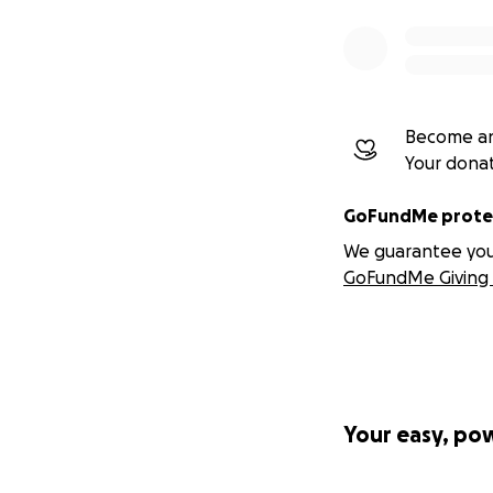
Become an
Your dona
GoFundMe protec
We guarantee you a
GoFundMe Giving 
Your easy, po