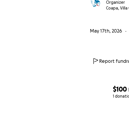
Conoce más en
nu
Organizer
Coapa, Villa
May 17th, 2026
Report fundra
$100
1 donati
0% complete