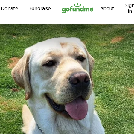
Sig
Skip to content
Donate
Fundraise
About
in