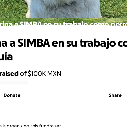
ina a SIMBA en su trabajo como perr
a a SIMBA en su trabajo 
uía
raised
of
$100K
MXN
Donate
Share
 is organizing this fundraiser.