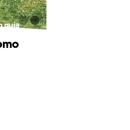
o guía
como