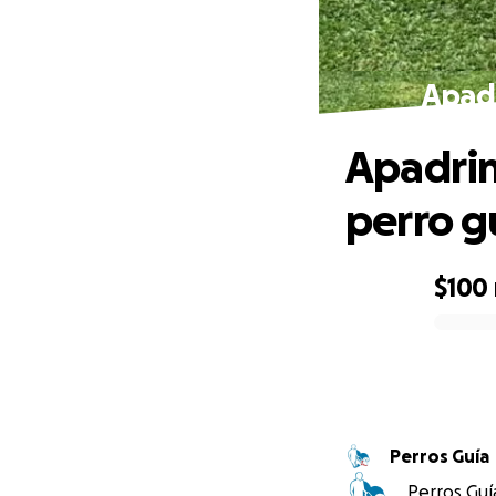
Apadr
Apadrin
perro g
$100
0% complete
Perros Guía
Perros Guía