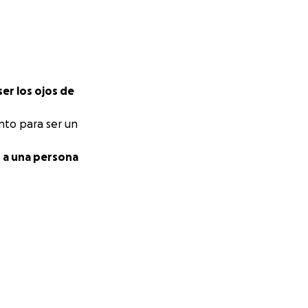
ser los ojos de
nto para ser un
d a una persona
io de "El Rey