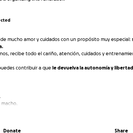
ected
 de mucho amor y cuidados con un propósito muy especial:
a.
nos, recibe todo el cariño, atención, cuidados y entrenamie
puedes contribuir a que
le devuelva la autonomía y liberta
.
, macho.
to: 22 de octubre 2024.
ue tiene una mancha en la frente, como el personaje al inic
Donate
Share