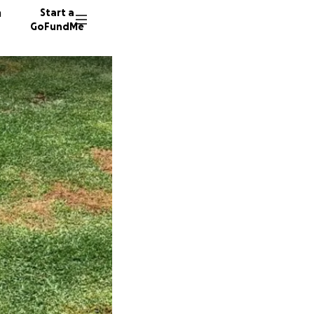
n
Start a
GoFundMe
M
1 donor