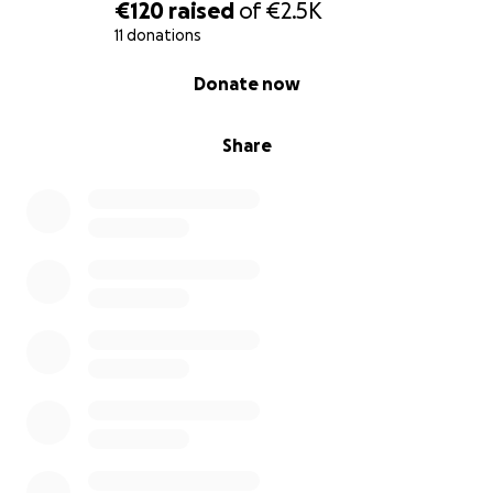
€120
raised
of
€2.5K
11 donations
0% complete
Donate now
Share