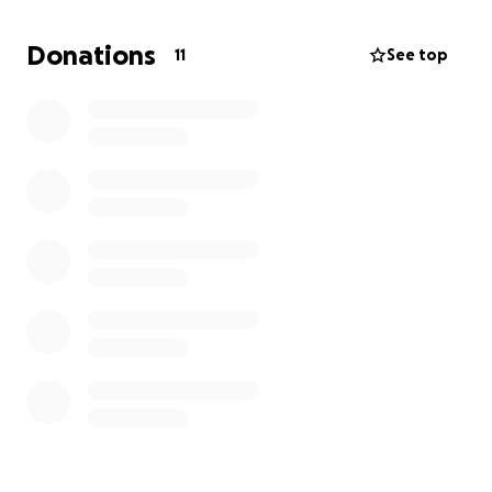
oder sogar die Todesstrafe.
Donations
11
See top
Die Kosten für den Anwalt, der seine Freiheit
ermöglichte, mussten wir uns leihen – jetzt stehen
wir unter Druck, diese Schulden zurückzuzahlen.
Unser Freund kämpft weiterhin für ein legales
Bleiberecht hier in Deutschland. Er arbeitet unter
schwierigen Bedingungen, um sich ein sicheres
Leben aufzubauen – aber ohne eure Hilfe ist es
kaum zu schaffen.
Jede Spende, egal wie klein, hilft uns, die
Anwaltskosten zu tilgen und unserem Freund eine
echte Chance auf Sicherheit und Würde zu geben.
Danke für eure Solidarität.