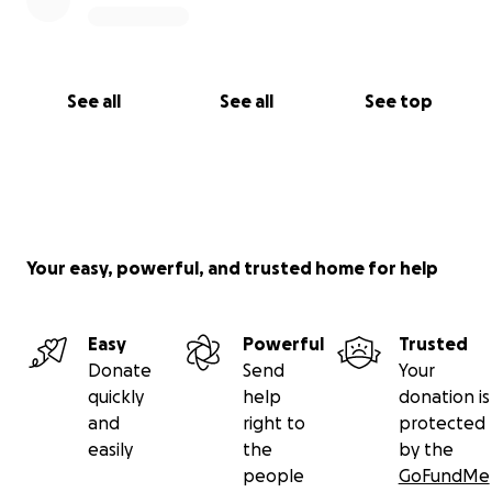
See all
See all
See top
Your easy, powerful, and trusted home for help
Easy
Powerful
Trusted
Donate
Send
Your
quickly
help
donation is
and
right to
protected
easily
the
by the
people
GoFundMe