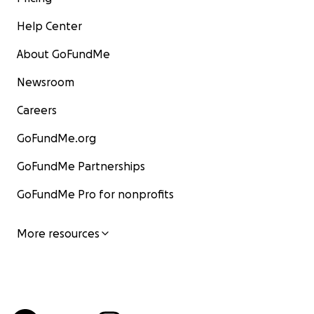
Help Center
About GoFundMe
Newsroom
Careers
GoFundMe.org
GoFundMe Partnerships
GoFundMe Pro for nonprofits
More resources