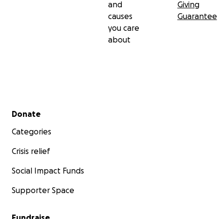
and
Giving
causes
Guarantee
you care
about
Secondary menu
Donate
Categories
Crisis relief
Social Impact Funds
Supporter Space
Fundraise