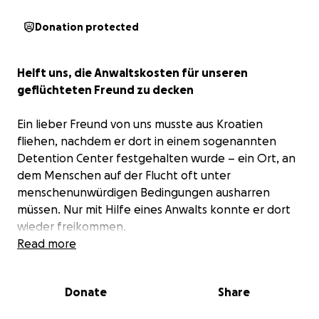
Donation protected
Helft uns, die Anwaltskosten für unseren
geflüchteten Freund zu decken
Ein lieber Freund von uns musste aus Kroatien
fliehen, nachdem er dort in einem sogenannten
Detention Center festgehalten wurde – ein Ort, an
dem Menschen auf der Flucht oft unter
menschenunwürdigen Bedingungen ausharren
müssen. Nur mit Hilfe eines Anwalts konnte er dort
wieder freikommen.
Read more
Er ist aus dem Irak geflüchtet und gehört zur
turkmenischen Minderheit – einer ethnischen
Donate
Share
Gruppe, die dort massiver Verfolgung ausgesetzt ist.
Sollte er abgeschoben werden, drohen ihm Folter