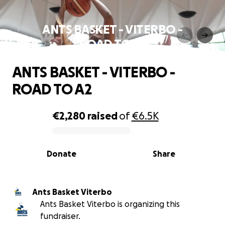
ANTS BASKET - VITERBO -
ROAD TO A2
ANTS BASKET - VITERBO -
ROAD TO A2
€2,280
raised
of
€6.5K
0% complete
Donate
Share
Ants Basket Viterbo
Ants Basket Viterbo is organizing this
fundraiser.