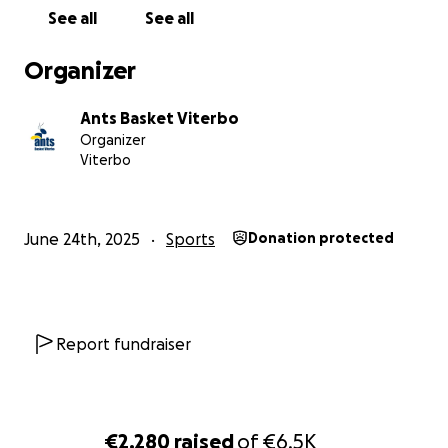
See all
See all
Organizer
Ants Basket Viterbo
Organizer
Viterbo
June 24th, 2025
Sports
Donation protected
Report fundraiser
€2,280
raised
of
€6.5K