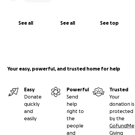
See all
See all
See top
Your easy, powerful, and trusted home for help
Easy
Powerful
Trusted
Donate
Send
Your
quickly
help
donation is
and
right to
protected
easily
the
by the
people
GoFundMe
and
Giving