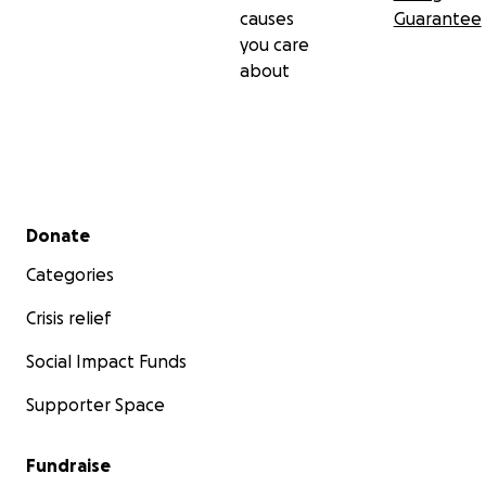
causes
Guarantee
you care
about
Secondary menu
Donate
Categories
Crisis relief
Social Impact Funds
Supporter Space
Fundraise