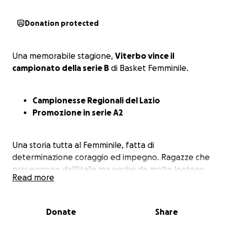
Donation protected
Una memorabile stagione,
Viterbo vince il
campionato della serie B
di Basket Femminile.
Campionesse Regionali del Lazio
Promozione in serie A2
Una storia tutta al Femminile, fatta di
determinazione coraggio ed impegno. Ragazze che
provengono dall'Italia ma anche da molto lontano.
Read more
Storie bellissime che si sono intrecciate è hanno
portato grande lustro alla nostra città,
Viterbo
, neo
promossa i serie A2 insieme a Milano Torino e Padova.
Donate
Share