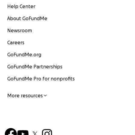
Help Center
About GoFundMe
Newsroom
Careers
GoFundMe.org
GoFundMe Partnerships
GoFundMe Pro for nonprofits
More resources