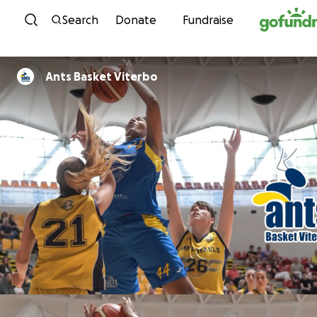
Skip to content
Search
Donate
Fundraise
Ants Basket Viterbo