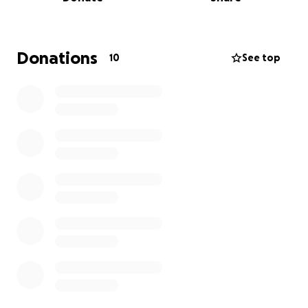
ausgebildeten
Therapiehund.
Ein Therapiehund kann ihm nicht nur emotionale
Sicherheit und Begleitung bieten, sondern auch
Donations
10
See top
dabei helfen, seine sozialen Fähigkeiten zu
verbessern, seine Selbstregulation zu stärken und
seine Lebensqualität im allgemeinen zu erhöhen.
Doch die Anschaffung und Ausbildung eines
geeigneten Therapiehundes ist mit erheblichen
Kosten verbunden.
Als Alleinerziehende fehlen mir leider die finanziellen
Mittel die anfallenden Kosten für die Anschaffung
des Hundes zu übernehmen.
Bitte unterstützen Sie uns durch einen Therapie
Hund mehr Lebensqualität zu schenken.
Wir sind für jede Unterstützung unendliche dankbar.