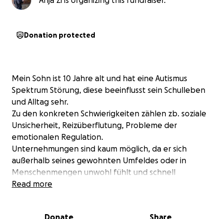
Anja Zi is organizing this fundraiser.
Donation protected
Mein Sohn ist 10 Jahre alt und hat eine Autismus
Spektrum Störung, diese beeinflusst sein Schulleben
und Alltag sehr.
Zu den konkreten Schwierigkeiten zählen zb. soziale
Unsicherheit, Reizüberflutung, Probleme der
emotionalen Regulation.
Unternehmungen sind kaum möglich, da er sich
außerhalb seines gewohnten Umfeldes oder in
Menschenmengen unwohl fühlt und schnell
überfordert mit der Situation ist.
Read more
Eine vielversprechende Möglichkeit, ihm zu helfen,
ist die Unterstützung durch einen speziell
Donate
Share