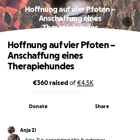
Hoffnung auf vier Pfoten –
Anschaffung eines
Therapiehundes
Hoffnung auf vier Pfoten –
Anschaffung eines
Therapiehundes
€360
raised
of
€4.5K
0% complete
Donate
Share
Anja Zi