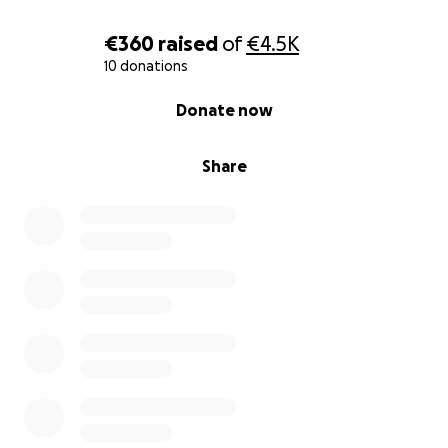
€360
raised
of
€4.5K
10 donations
0% complete
Donate now
Share