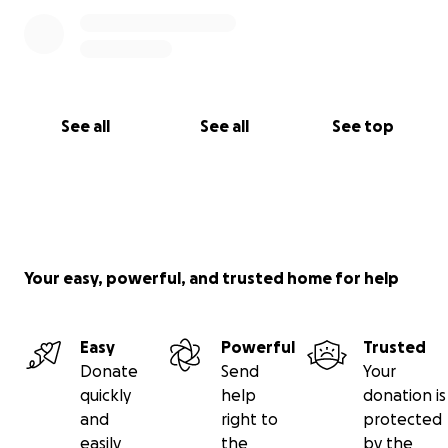
See all
See all
See top
Your easy, powerful, and trusted home for help
Easy
Powerful
Trusted
Donate
Send
Your
quickly
help
donation is
and
right to
protected
easily
the
by the