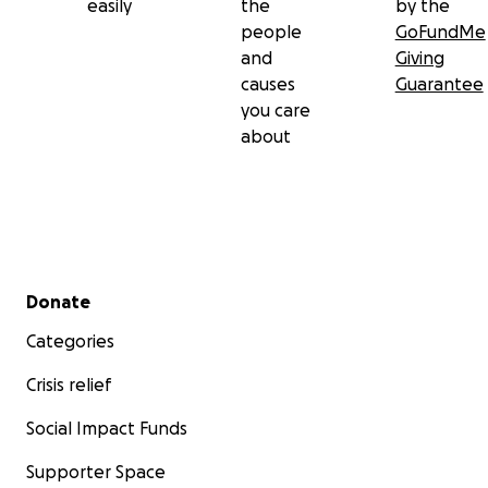
easily
the
by the
people
GoFundMe
and
Giving
causes
Guarantee
you care
about
Secondary menu
Donate
Categories
Crisis relief
Social Impact Funds
Supporter Space