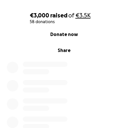
€3,000
raised
of
€3.5K
58 donations
0% complete
Donate now
Share