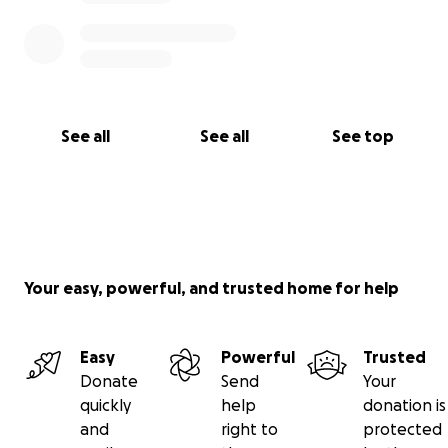
See all
See all
See top
Your easy, powerful, and trusted home for help
Easy
Powerful
Trusted
Donate
Send
Your
quickly
help
donation is
and
right to
protected