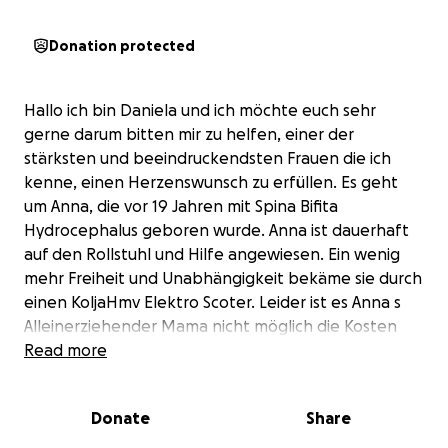
Donation protected
Hallo ich bin Daniela und ich möchte euch sehr
gerne darum bitten mir zu helfen, einer der
stärksten und beeindruckendsten Frauen die ich
kenne, einen Herzenswunsch zu erfüllen. Es geht
um Anna, die vor 19 Jahren mit Spina Bifita
Hydrocephalus geboren wurde. Anna ist dauerhaft
auf den Rollstuhl und Hilfe angewiesen. Ein wenig
mehr Freiheit und Unabhängigkeit bekäme sie durch
einen KoljaHmv Elektro Scoter. Leider ist es Anna s
Alleinerziehender Mama nicht möglich die Kosten
von ganzen 3.449€ alleine zu stämmen und ihr diese
Read more
Freiheit zu geben, so komme ich ins Spiel. Ich glaube
an die Macht der Gemeinschaft, die Kraft von vielen
Donate
Share
und wenn jeder auch nur 1€ geben kann ist es einer
mehr zu Anna s Unabhängigkeit ❤️