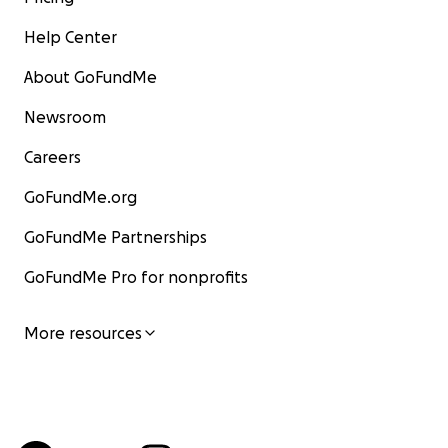
Help Center
About GoFundMe
Newsroom
Careers
GoFundMe.org
GoFundMe Partnerships
GoFundMe Pro for nonprofits
More resources