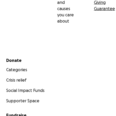
and
Giving
causes
Guarantee
you care
about
Secondary menu
Donate
Categories
Crisis relief
Social Impact Funds
Supporter Space
Fundraise