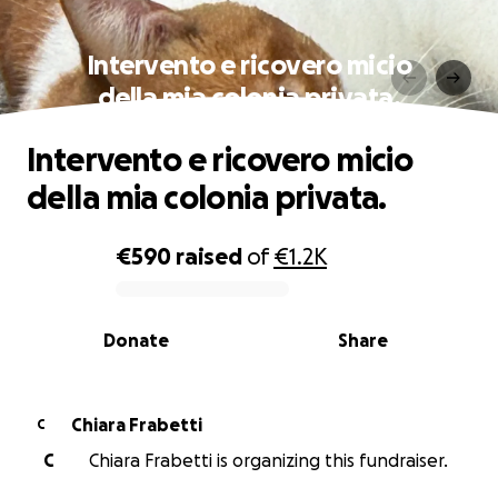
Intervento e ricovero micio
della mia colonia privata.
Intervento e ricovero micio
della mia colonia privata.
€590
raised
of
€1.2K
0% complete
Donate
Share
Chiara Frabetti
C
C
Chiara Frabetti is organizing this fundraiser.