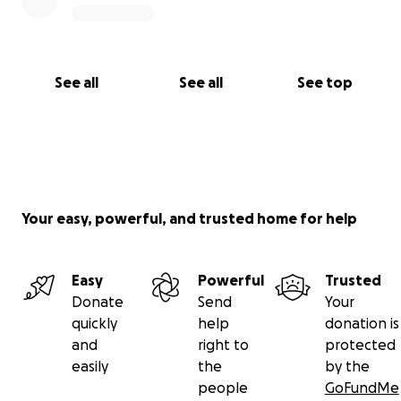
See all
See all
See top
Your easy, powerful, and trusted home for help
Easy
Powerful
Trusted
Donate
Send
Your
quickly
help
donation is
and
right to
protected
easily
the
by the
people
GoFundMe