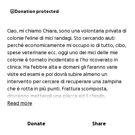
Donation protected
Ciao, mi chiamo Chiara, sono una volontaria privata di
colonie feline di mici randagi. Sto cercando aiuti
perché economicamente mi occupo io di tutto, cibo,
spese veterinarie ecc. oggi uno dei mici delle mie
colonie è tornato incidentato e l’ho ricoverato in
clinica. Ha febbre alta e domani gli faranno varie
visite ed esami e poi dovrà subire almeno un
intervento per cercare di recuperare una zampina
che è rotta in più punti. Frattura scomposta,
dovranno mettergli una placca ed il chiodo,
dopodiché ci vorrà un mese minimo per la
Read more
riabilitazione dentro ad una gabbia grande perché
non può saltare. Io amo immensamente gli animali e
Donate
Share
mi occupo dal 2004 di questi mici senza famiglia.