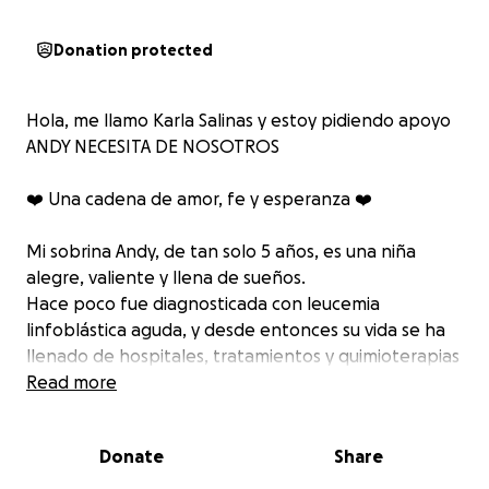
Donation protected
Hola, me llamo Karla Salinas y estoy pidiendo apoyo
ANDY NECESITA DE NOSOTROS
❤️ Una cadena de amor, fe y esperanza ❤️
Mi sobrina Andy, de tan solo 5 años, es una niña
alegre, valiente y llena de sueños.
Hace poco fue diagnosticada con leucemia
linfoblástica aguda, y desde entonces su vida se ha
llenado de hospitales, tratamientos y quimioterapias
cada 12 horas.
Read more
A pesar de todo, su sonrisa sigue iluminando los días
Donate
Share
de quienes la amamos.