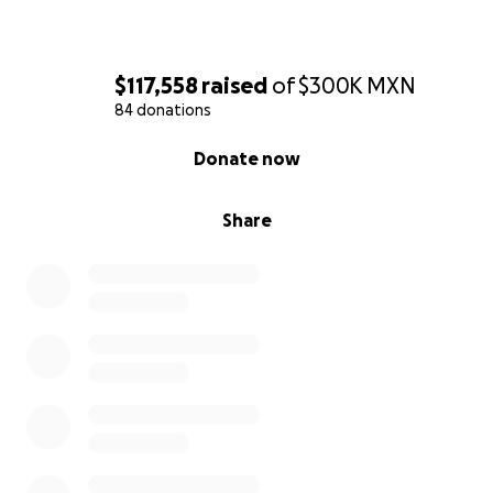
$117,558
raised
of
$300K
MXN
84 donations
0% complete
Donate now
Share