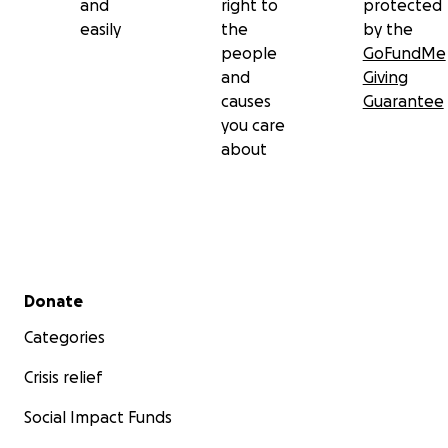
and
right to
protected
easily
the
by the
people
GoFundMe
and
Giving
causes
Guarantee
you care
about
Secondary menu
Donate
Categories
Crisis relief
Social Impact Funds