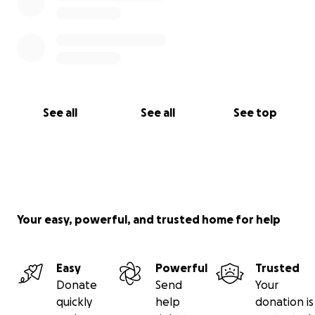
See all
See all
See top
Your easy, powerful, and trusted home for help
Easy
Powerful
Trusted
Donate
Send
Your
quickly
help
donation is