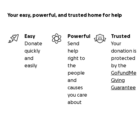
Ich setze mal ein paar Bilder von ein paar
Momenten rein.
Your easy, powerful, and trusted home for help
Liebe Grüße
Kerstin
Easy
Powerful
Trusted
Donate
Send
Your
quickly
help
donation is
and
right to
protected
easily
the
by the
people
GoFundMe
and
Giving
causes
Guarantee
you care
about