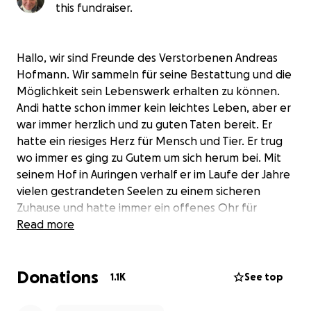
this fundraiser.
Hallo, wir sind Freunde des Verstorbenen Andreas
Hofmann. Wir sammeln für seine Bestattung und die
Möglichkeit sein Lebenswerk erhalten zu können.
Andi hatte schon immer kein leichtes Leben, aber er
war immer herzlich und zu guten Taten bereit. Er
hatte ein riesiges Herz für Mensch und Tier. Er trug
wo immer es ging zu Gutem um sich herum bei. Mit
seinem Hof in Auringen verhalf er im Laufe der Jahre
vielen gestrandeten Seelen zu einem sicheren
Zuhause und hatte immer ein offenes Ohr für
jedermann. Sein Job war es Hunde zu betreuen und
Read more
die Grillhütte in Rambach mit Herz und Seele zu
verwalten und zu pflegen. Sein Hof in Auringen war
Donations
sein ein und alles. Er ist hier mit seiner Oma
1.1K
See top
aufgewachsen und alle Erinnerungen waren mit
diesem Ort verbunden.