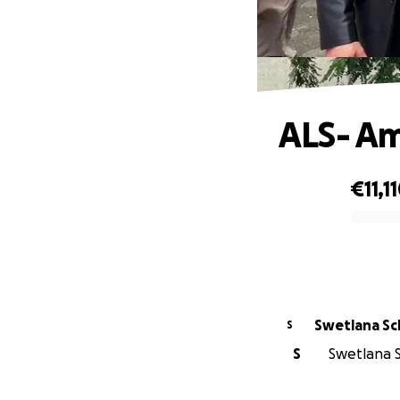
ALS- Am
€11,1
0% complete
Swet
S
S
Swetlana S