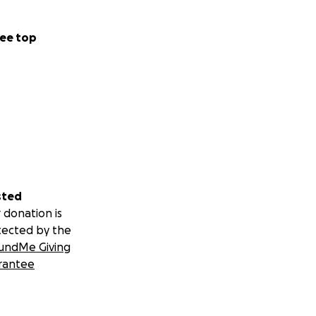
ee top
sted
 donation is
tected by the
undMe Giving
rantee