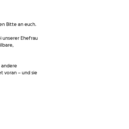
en Bitte an euch.
i unserer Ehefrau
ilbare,
m andere
t voran – und sie
irksame Therapie
llenbehandlung,
zugeben.
n sind hoch – zu