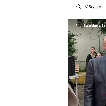
Search
Swet
S