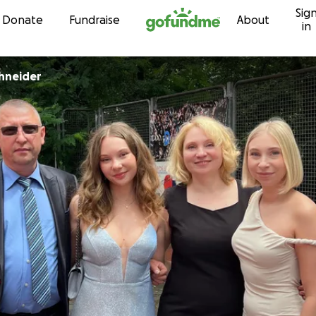
Sig
Skip to content
Donate
Fundraise
About
in
lana Schneider