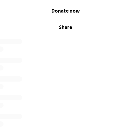
Donate now
Share