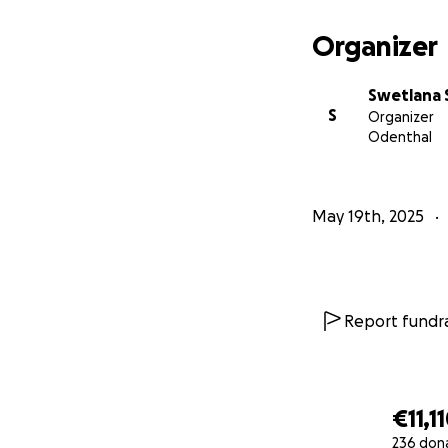
Organizer
Swetlana 
S
Organizer
Odenthal
May 19th, 2025
Report fundra
€11,1
236 don