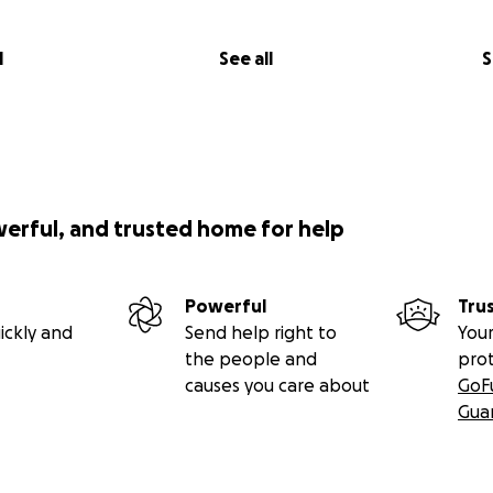
l
See all
S
werful, and trusted home for help
Powerful
Tru
ickly and
Send help right to
Your
the people and
pro
causes you care about
GoF
Gua