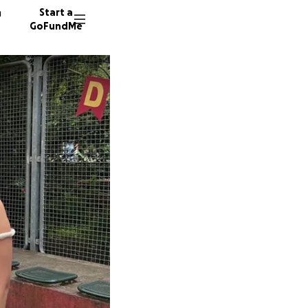
n
Start a
GoFundMe