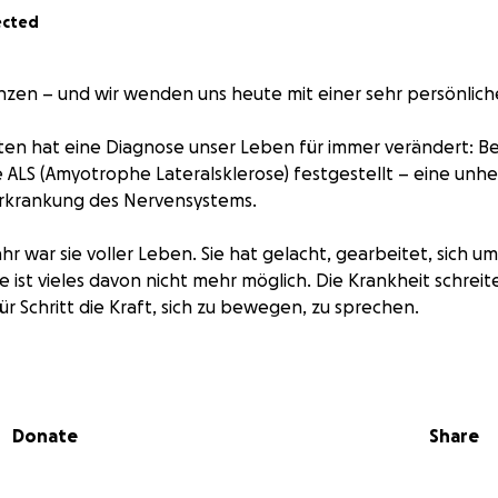
ected
Janzen – und wir wenden uns heute mit einer sehr persönlich
en hat eine Diagnose unser Leben für immer verändert: Be
ALS (Amyotrophe Lateralsklerose) festgestellt – eine unhe
Erkrankung des Nervensystems.
hr war sie voller Leben. Sie hat gelacht, gearbeitet, sich u
ist vieles davon nicht mehr möglich. Die Krankheit schreite
für Schritt die Kraft, sich zu bewegen, zu sprechen.
zusehen. Und es ist schwer, zu akzeptieren, dass es keine w
aben Hoffnung – auf eine neue, vielversprechende Stammze
e, den Verlauf zu verlangsamen und Lebensqualität zurück
Donate
Share
rd allerdings nicht von der Krankenkasse bezahlt. Die Koste
.