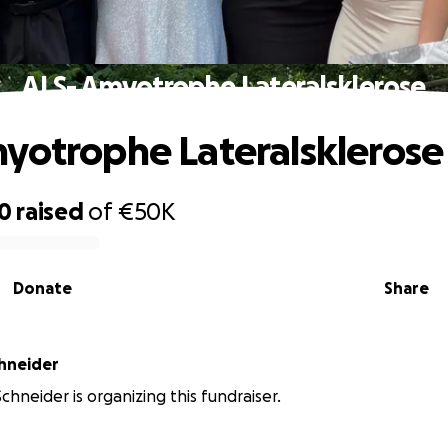
ALS- Amyotrophe Lateralsklerose
yotrophe Lateralsklerose
10
raised
of
€50K
Donate
Share
lana Schneider
chneider is organizing this fundraiser.