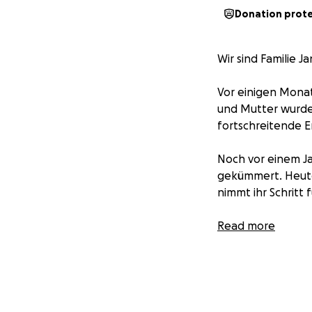
Donation prot
Wir sind Familie 
Vor einigen Monat
und Mutter wurde 
fortschreitende 
Noch vor einem Ja
gekümmert. Heute 
nimmt ihr Schritt 
Es ist schwer, zu
Read more
gibt. Aber wir h
die helfen könnt
Diese Therapie wi
hoch für uns allein