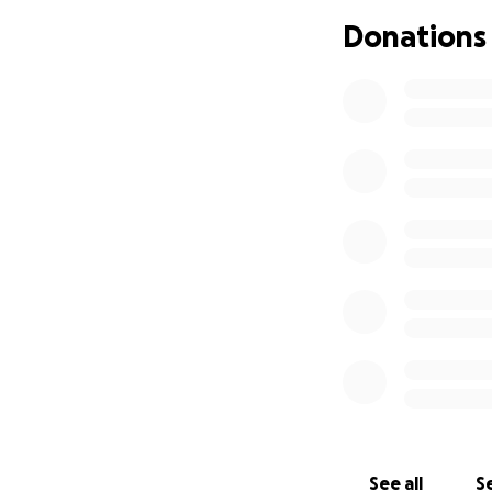
Donations
Deshalb bitten wi
Jede Spende, jede
Auf mehr gemeins
Wenn ihr helfen 
Danke fürs Lesen.
See all
Se