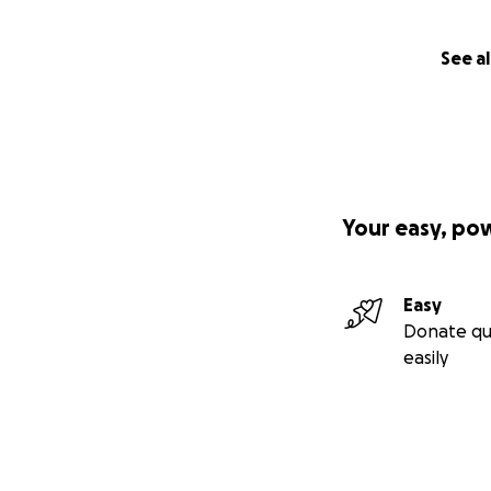
See al
Your easy, po
Easy
Donate qu
easily