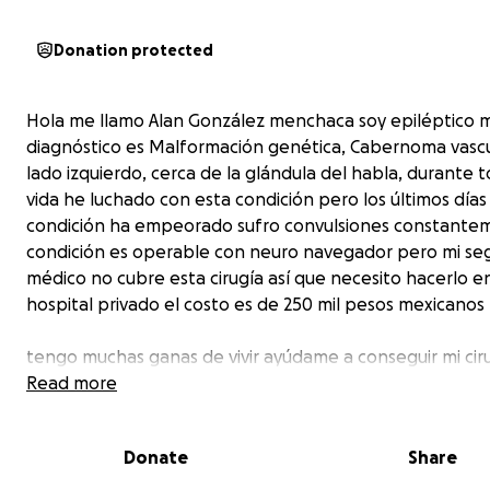
Donation protected
Hola me llamo Alan González menchaca soy epiléptico m
diagnóstico es Malformación genética, Cabernoma vascu
lado izquierdo, cerca de la glándula del habla, durante 
vida he luchado con esta condición pero los últimos días
condición ha empeorado sufro convulsiones constante
condición es operable con neuro navegador pero mi se
médico no cubre esta cirugía así que necesito hacerlo e
hospital privado el costo es de 250 mil pesos mexicanos
tengo muchas ganas de vivir ayúdame a conseguir mi ciru
durante toda mi vida he luchado por cumplir mis sueños 
Read more
realizarme profesionalmente, soy ingeniero en sistemas
productivos pero por mi condición no logro conseguir 
Donate
Share
estable y eso ha dificultado aún más mi situación económ
agradezco mucho por su ayuda