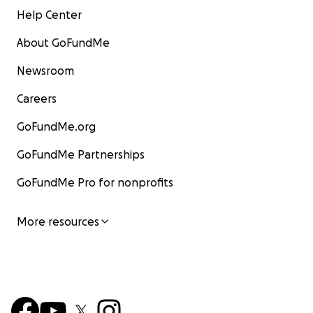
Help Center
About GoFundMe
Newsroom
Careers
GoFundMe.org
GoFundMe Partnerships
GoFundMe Pro for nonprofits
More resources