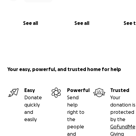
See all
See all
See 
Your easy, powerful, and trusted home for help
Easy
Powerful
Trusted
Donate
Send
Your
quickly
help
donation is
and
right to
protected
easily
the
by the
people
GoFundMe
and
Giving