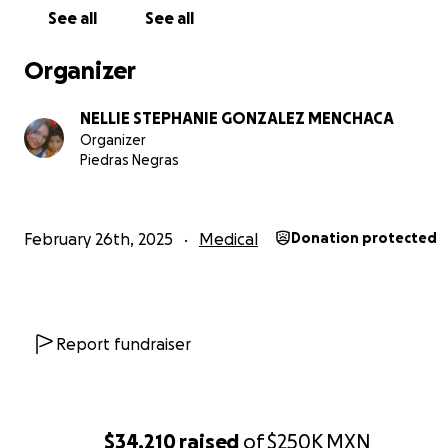
See all
See all
Organizer
NELLIE STEPHANIE GONZALEZ MENCHACA
Organizer
Piedras Negras
February 26th, 2025
Medical
Donation protected
Report fundraiser
$34,210
raised
of
$250K
MXN