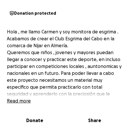
Donation protected
Hola , me llamo Carmen y soy monitora de esgrima .
Acabamos de crear el Club Esgrima del Cabo en la
comarca de Nijar en Almería.
Queremos que niños , jovenes y mayores puedan
llegar a conocer y practicar este deporte, en incluso
participar en competiciones locales , auntonomicas y
nacionales en un futuro. Para poder llevar a cabo
este proyecto necesitamos un material muy
especifico que permita practicarlo con total
seguridad y aprenderlo con la preciosión que le
caracteriza .
Read more
Para la adquisicion de este material pido vuestra
colaboración ; sin él , es imposible que podamos
Donate
Share
comenzar .
Gracias !!!!