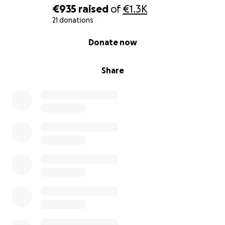
€935
raised
of
€1.3K
21 donations
0% complete
Donate now
Share