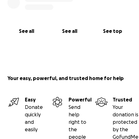
See all
See all
See top
Your easy, powerful, and trusted home for help
Easy
Powerful
Trusted
Donate
Send
Your
quickly
help
donation is
and
right to
protected
easily
the
by the
people
GoFundMe