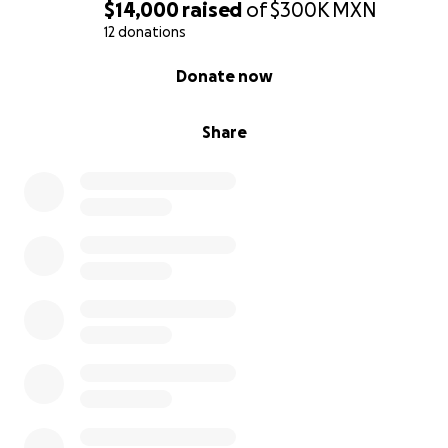
$14,000
raised
of
$300K
MXN
12 donations
0% complete
Donate now
Share