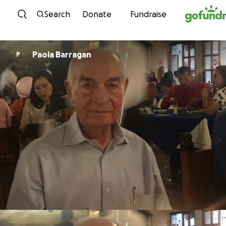
Skip to content
Search
Donate
Fundraise
Paola Barragan
P