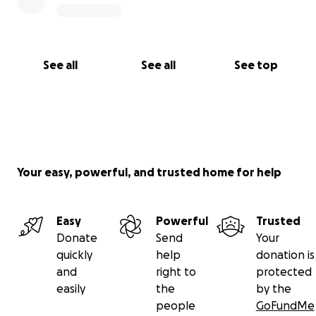
See all
See all
See top
Your easy, powerful, and trusted home for help
Easy
Powerful
Trusted
Donate
Send
Your
quickly
help
donation is
and
right to
protected
easily
the
by the
people
GoFundMe