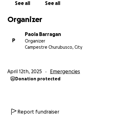
See all
See all
Organizer
Paola Barragan
P
Organizer
Campestre Churubusco, City
April 12th, 2025
Emergencies
Donation protected
Report fundraiser