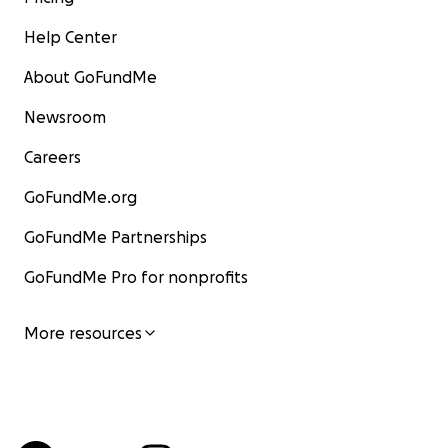
Help Center
About GoFundMe
Newsroom
Careers
GoFundMe.org
GoFundMe Partnerships
GoFundMe Pro for nonprofits
More resources