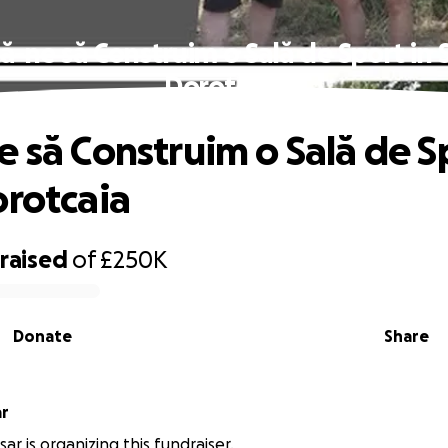
ă-ne să Construim o Sală de Sport in 
Dorotcaia
e să Construim o Sală de S
orotcaia
raised
of
£250K
Donate
Share
ar
sar is organizing this fundraiser.