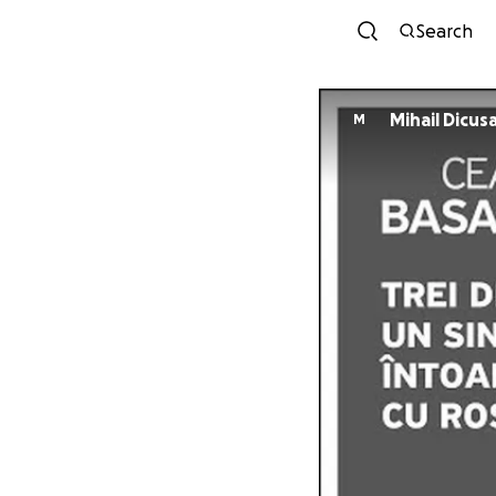
Search
Mihail Dicus
M