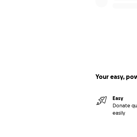
How You Can Help
Donate any amount
reality.
Share this campai
Become part of a 
️ What is “Arena D
Your easy, po
On August 23, we 
symbolic obstacle
Easy
It’s not about the
Donate qu
campaign. You don
easily
meaningful way to
We will document 