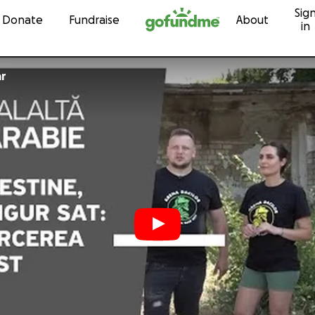
Sig
Skip to content
Donate
Fundraise
About
in
ar