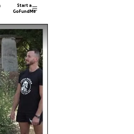
n
Start a
GoFundMe
E
T
S
9 donor