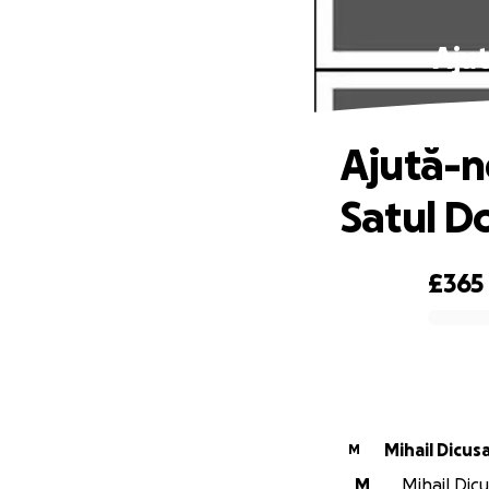
Ajut
Ajută-n
Satul D
£365
0% complete
Mihail Dicus
M
M
Mihail Dicu