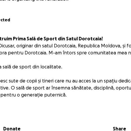
ected
struim Prima Sală de Sport din Satul Dorotcaia!
 Dicusar, originar din satul Dorotcaia, Republica Moldova, și f
pora pentru Dorotcaia. M-am întors spre comunitatea mea na
 sală de sport din localitate.
iesc sute de copii și tineri care nu au acces la un spațiu dedi
eative. O sală de sport ar însemna sănătate, disciplină, oportu
e pentru o generație puternică.
:
rile necesare pentru construcția unei săli de sport modern
 vor putea face sport indiferent de anotimp, unde vor avea 
Donate
Share
ivități de echipă și evenimente educative.