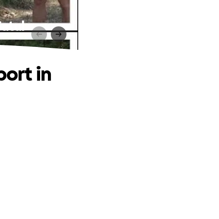
Satul
port in