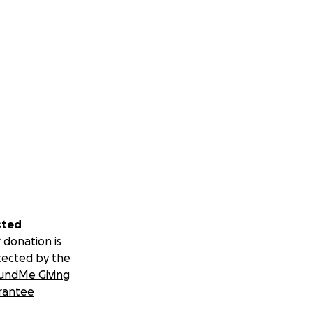
this dream a
und the world.
a Dacilor, a
oss the country.
sted
port for this
 donation is
the most
tected by the
undMe Giving
rantee
on — so every