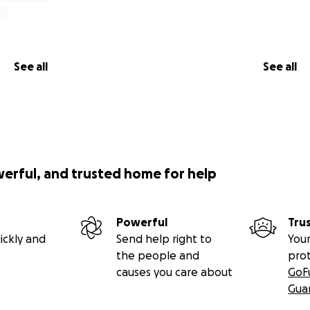
:
 – every euro, dollar, or pound brings us closer to making 
See all
See all
gn with your friends, coworkers, and fellow Moldovans aro
legacy that gives back to the next generation.
acilor”?
werful, and trusted home for help
are organizing a unique community event in Dorotcaia – Aren
 course that brings together locals and supporters from acr
Powerful
Tru
 race itself — it's about raising awareness and mobilizing sup
ickly and
Send help right to
Your
’t need to attend to make a difference. Your donation is 
the people and
pro
 support us.
causes you care about
GoF
Gua
every step of this journey — from fundraising to constructi