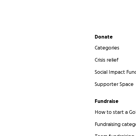
donor can see exa
Thank you for help
we can build more
Secondary menu
Donate
With deep gratitu
Mihail Dicusar
Categories
Founder – Diaspor
Crisis relief
#Dorotcaia #Buil
Social Impact Fun
#GoFundMe #Com
Supporter Space
Fundraise
How to start a 
Fundraising categ