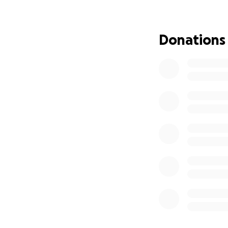
Cum ne poți ajuta
Donează orice sumă
Donations
Distribuie această
Devino parte din 
nevoie de sprijin.
️ Ce este Arena Da
Pe 23 august, org
obstacole care adu
Evenimentul are un
campanii caritabil