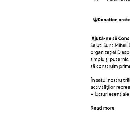
Donation prot
️ Ajută-ne să Con
Salut! Sunt Mihail
organizației Dias
simplu și puternic:
să construim prima
În satul nostru tră
activităților recr
– lucruri esențial
Scopul campaniei
Read more
Să strângem fondu
un loc unde copiii
antrenamente, act