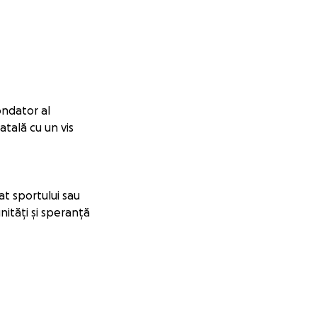
ondator al
tală cu un vis
cat sportului sau
nități și speranță
e în Dorotcaia –
acces la