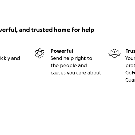
werful, and trusted home for help
Powerful
Tru
ickly and
Send help right to
Your
the people and
pro
causes you care about
GoF
Gua