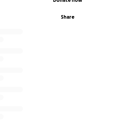
Donate now
Share