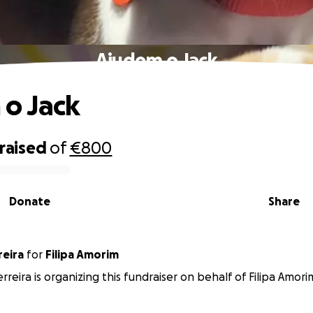
Ajudem o Jack
o Jack
raised
of
€800
Donate
Share
reira
for
Filipa Amorim
reira is organizing this fundraiser on behalf of Filipa Amori