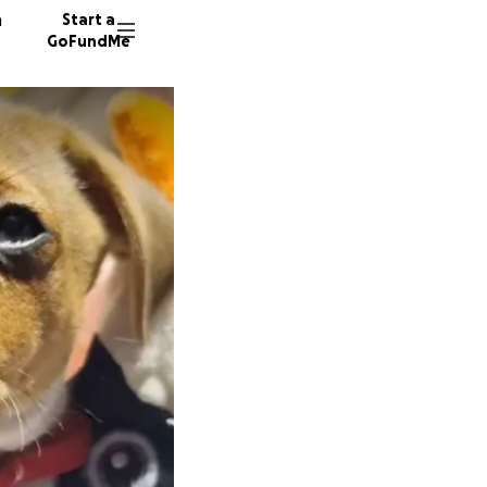
n
Start a
GoFundMe