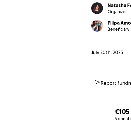
Natasha F
Organizer
Filipa Am
Beneficiary
July 20th, 2025
Report fundra
€105
5 donat
0% complete