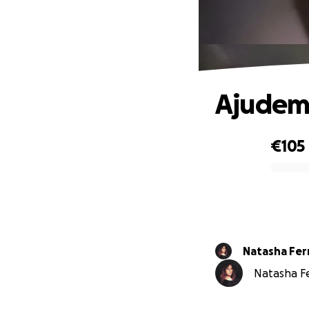
Ajudem 
€105
0% complete
Natasha Fer
Natasha Fer