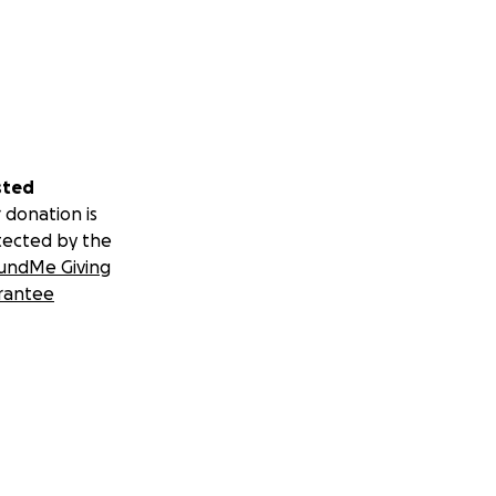
sted
 donation is
tected by the
undMe Giving
rantee