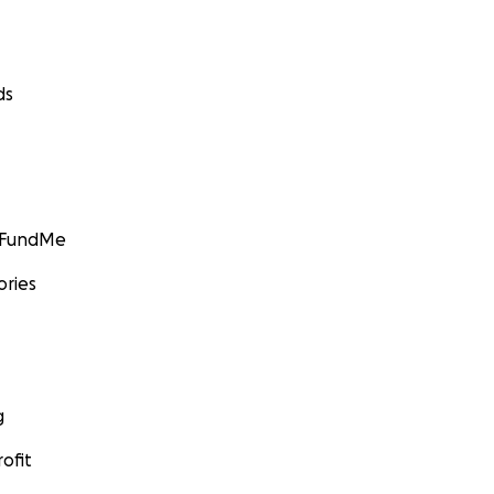
ds
GoFundMe
ories
g
ofit