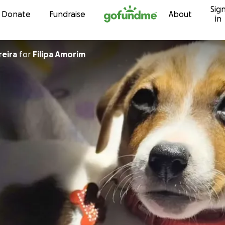
Sig
Skip to content
Donate
Fundraise
About
in
reira
for
Filipa Amorim