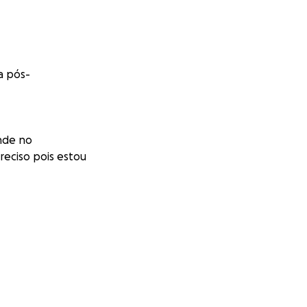
a pós-
nde no
reciso pois estou