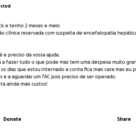
ected
k e tenho 2 meses e meio
o clínica reservada com suspeita de encefalopatia hepátic
 e preciso da vossa ajuda.
á a fazer tudo o que pode mas tem uma despesa muito gra
 os dias que estou internado a conta fica mais cara mas eu p
s e a aguardar um TAC pois preciso de ser operado.
ta ainda mais custos!
nem que seja com 1€ ainda tenho muito tempo para viver ♥️
Donate
Share