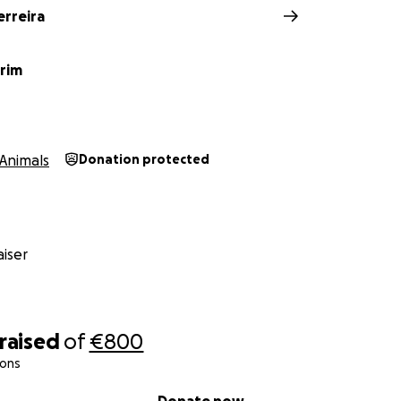
erreira
orim
Animals
Donation protected
iser
raised
of
€800
ions