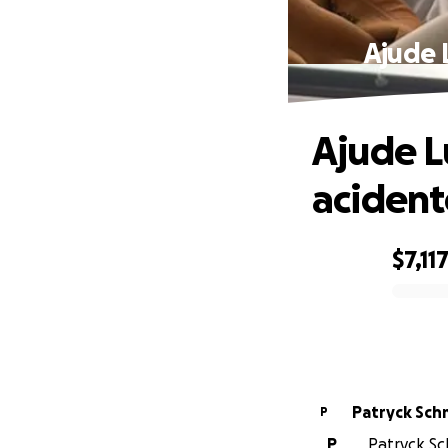
Ajude 
Ajude L
acident
$7,11
0% complete
Patryck Sch
P
P
Patryck Sch