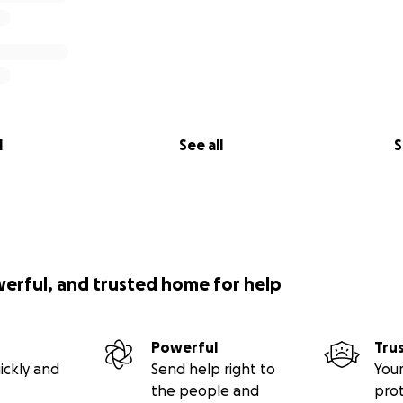
it is to go through something like this far from home. Thi
re asking for support from our community — Brazilians, Aussi
e. Any amount helps. Even $10 can make a difference.
he’s not alone. Let’s help him get the treatment he needs 
d safely.
l
See all
S
 for any support you can give — from the bottom of our h
p Team
werful, and trusted home for help
Powerful
Tru
ickly and
Send help right to
Your
the people and
pro