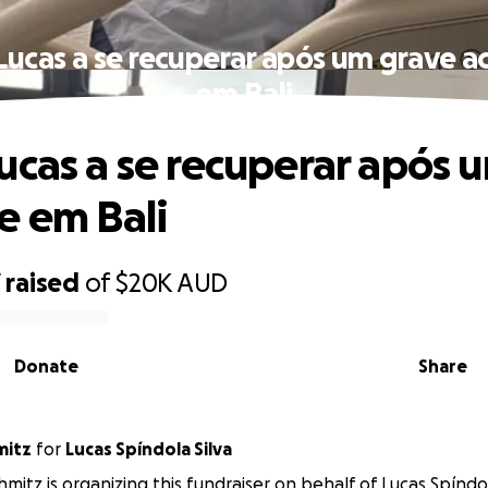
Lucas a se recuperar após um grave a
em Bali
ucas a se recuperar após 
e em Bali
7
raised
of
$20K
AUD
Donate
Share
mitz
for
Lucas Spíndola Silva
mitz is organizing this fundraiser on behalf of Lucas Spíndol