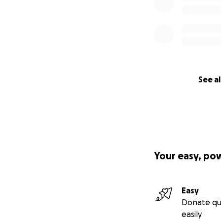
We know how hard 
any of us. So we’
who can contribut
Let’s show Lucas 
to recover fully an
See al
Thank you so much
With gratitude,
PM Services Grou
Your easy, po
Easy
Donate qu
easily