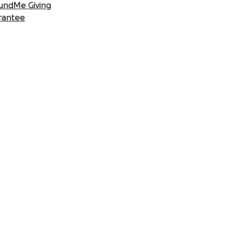
undMe Giving
rantee