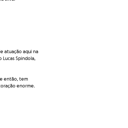
e atuação aqui na
o Lucas Spindola,
de então, tem
coração enorme.
reu um gravíssimo
, perdeu diversos
emos são