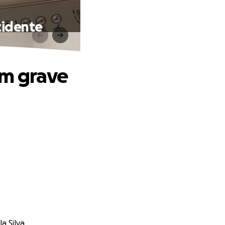
cidente
um grave
a Silva.