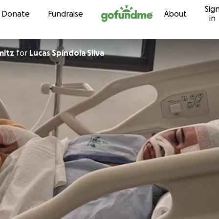
Sig
Skip to content
Donate
Fundraise
About
in
mitz
for
Lucas Spíndola Silva