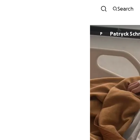
Search
Patryck Sch
P