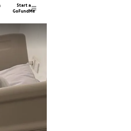
n
Start a
GoFundMe