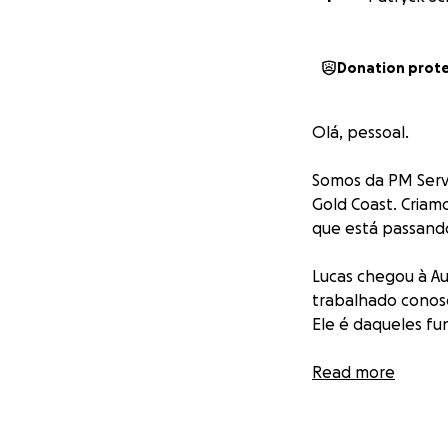
Donation prot
Olá, pessoal.
Somos da PM Serv
Gold Coast. Criam
que está passand
Lucas chegou à Au
trabalhado conos
Ele é daqueles fu
Na semana passada
Read more
acidente de moto.
dentes e sofreu o
devastadores.