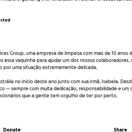
ected
ices Group, uma empresa de limpeza com mais de 10 anos d
os essa vaquinha para ajudar um dos nossos colaboradores, 
o por uma situação extremamente delicada.
strália no início deste ano junto com sua irmã, Isabela. Des
co — sempre com muita dedicação, responsabilidade e um 
ncionários que a gente tem orgulho de ter por perto.
, durante uma breve viagem de férias para Bali, Lucas sof
 Ele teve fraturas expostas no rosto, quebrou a mandíbula
utras fraturas pelo corpo. As imagens e relatos que receb
Donate
Share