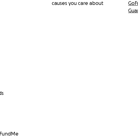
causes you care about
GoF
Gua
ds
GoFundMe