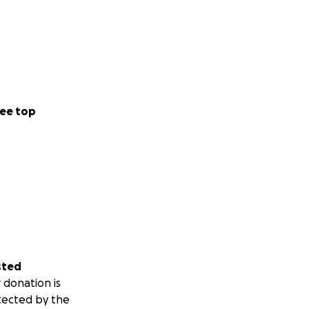
s could happen to
es, and anyone
and the strength
ee top
earts.
sted
 donation is
tected by the