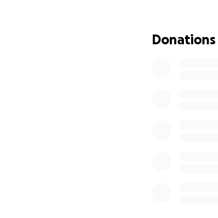
Sua irmã Isabela,
em Bali. Ela não f
Donations
desconhecido, ten
A realidade médic
ainda terá que pas
reparos dentários
ultrapassa 35 mil 
ajudar a cobrir c
Sabemos que todos
poderia acontece
brasileiros, austr
Mesmo $10 já ajud
Vamos mostrar par
recuperar com di