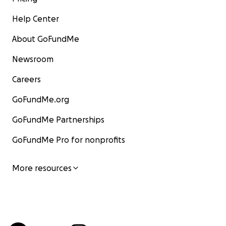
Help Center
About GoFundMe
Newsroom
Careers
GoFundMe.org
GoFundMe Partnerships
GoFundMe Pro for nonprofits
More resources