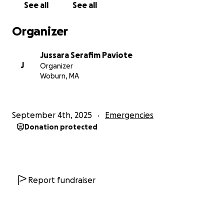
Do fundo do meu coração, agradeço a cada pessoa
See all
See all
que puder contribuir e compartilhar essa campanha.
Organizer
Com carinho e gratidão,
Jussara Serafim Paviote
J
Organizer
Gabriela (filha da Jussara)
Woburn, MA
September 4th, 2025
Emergencies
Donation protected
Report fundraiser