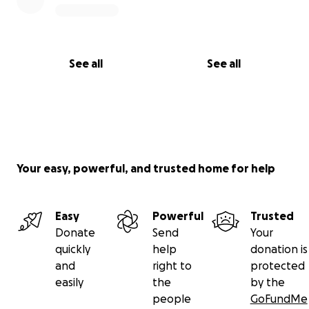
See all
See all
Your easy, powerful, and trusted home for help
Easy
Powerful
Trusted
Donate
Send
Your
quickly
help
donation is
and
right to
protected
easily
the
by the
people
GoFundMe