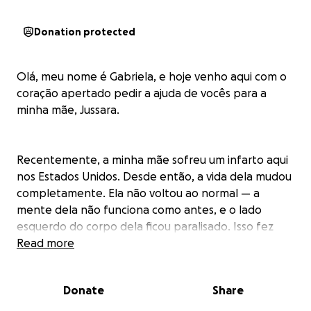
Donation protected
Olá, meu nome é Gabriela, e hoje venho aqui com o
coração apertado pedir a ajuda de vocês para a
minha mãe, Jussara.
Recentemente, a minha mãe sofreu um infarto aqui
nos Estados Unidos. Desde então, a vida dela mudou
completamente. Ela não voltou ao normal — a
mente dela não funciona como antes, e o lado
esquerdo do corpo dela ficou paralisado. Isso fez
com que ela não pudesse mais trabalhar, nem
Read more
terminar de arrumar a casa que estava reformando
no Brasil, onde sempre foi o sonho dela voltar a
Donate
Share
viver.