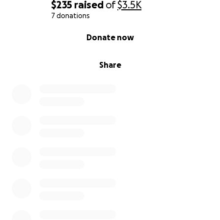
$235
raised
of
$3.5K
7 donations
0% complete
Donate now
Share