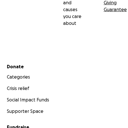
and
Giving
causes
Guarantee
you care
about
Secondary menu
Donate
Categories
Crisis relief
Social Impact Funds
Supporter Space
Fundraise