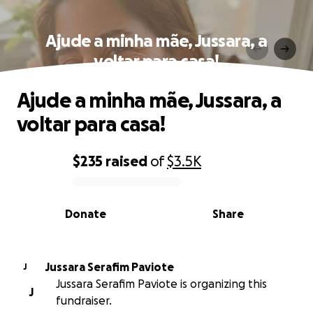
Ajude a minha mãe, Jussara, a
voltar para casa!
Ajude a minha mãe, Jussara, a
voltar para casa!
$235
raised
of
$3.5K
0% complete
Donate
Share
Jussara Serafim Paviote
J
Jussara Serafim Paviote is organizing this
J
fundraiser.