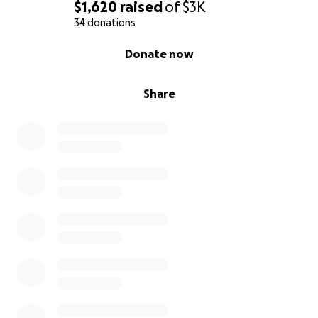
$1,620
raised
of
$3K
34 donations
0% complete
Donate now
Share