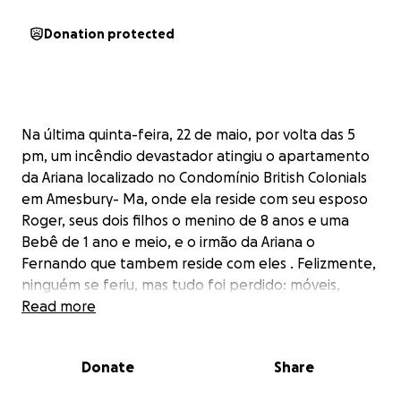
Donation protected
Na última quinta-feira, 22 de maio, por volta das 5
pm, um incêndio devastador atingiu o apartamento
da Ariana localizado no Condomínio British Colonials
em Amesbury- Ma, onde ela reside com seu esposo
Roger, seus dois filhos o menino de 8 anos e uma
Bebê de 1 ano e meio, e o irmão da Ariana o
Fernando que tambem reside com eles . Felizmente,
ninguém se feriu, mas tudo foi perdido: móveis,
roupas, calçados, brinquedos das crianças,
Read more
eletrodomésticos e todos os itens essenciais do dia a
dia.
Donate
Share
A família está enfrentando um momento