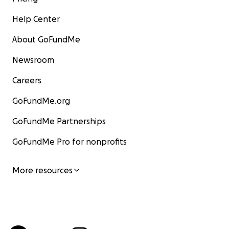
Help Center
About GoFundMe
Newsroom
Careers
GoFundMe.org
GoFundMe Partnerships
GoFundMe Pro for nonprofits
More resources