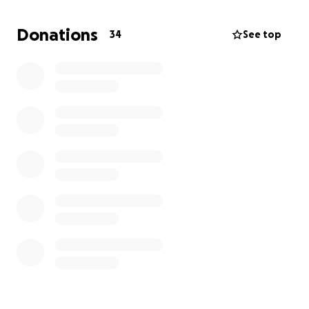
extremamente difícil e precisa de apoio da
Comunidade para recomeçar do zero.
Donations
34
See top
Se você puder contribuir com qualquer valor, será de
imensa ajuda e profundamente apreciado.
Toda doação fará a diferença nesse recomeço.
Obrigado por compartilhar e apoiar!