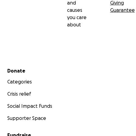
and
Giving
causes
Guarantee
you care
about
Secondary menu
Donate
Categories
Crisis relief
Social Impact Funds
Supporter Space
Fundraise