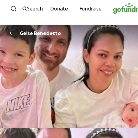
Skip to content
Search
Donate
Fundraise
Geise Benedetto
G