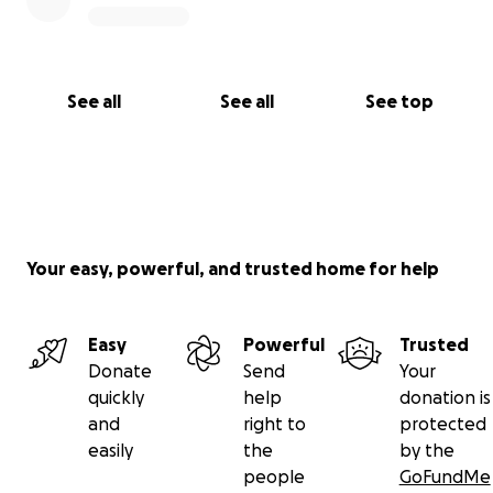
See all
See all
See top
Your easy, powerful, and trusted home for help
Easy
Powerful
Trusted
Donate
Send
Your
quickly
help
donation is
and
right to
protected
easily
the
by the
people
GoFundMe