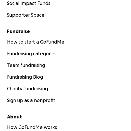
urgent.
Social Impact Funds
Supporter Space
Can we count on you?
Fundraise
How to start a GoFundMe
Fundraising categories
Team fundraising
Fundraising Blog
Charity fundraising
Sign up as a nonprofit
About
How GoFundMe works