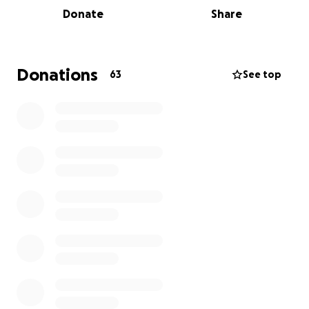
para isso,
precisamos da tua ajuda
!
Donate
Share
Este projeto não tem qualquer tipo de
financiamento, seja ele institucional ou público. Tudo
tem sido feito à base das nossas redes comunitárias
Donations
63
See top
(através dos coletivos
The Blacker The Berry Project
,
Afrontosas
e
Dentu Zona
), colaboração voluntária e
amor aos nossos.
No entanto, para garantir uma edição ainda mais
estruturada, segura e acessível, estamos a angariar
fundos que nos permitam cobrir custos básicos de
produção, nomeadamente:
Logística de produção
(e.g. aluguer de
equipamento de som e luz, estrutura técnica,
segurança, transporte, limpeza pública, etc.)