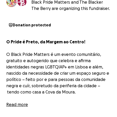
Black Pride Matters and The Blacker
The Berry are organizing this fundraiser.
Donation protected
O Pride é Preto, da Margem ao Centro!
O
Black Pride Matters
é um evento comunitário,
gratuito e autogerido que celebra e afirma
identidades negras LGBTQIAP+ em Lisboa e além,
nascido da necessidade de criar um espaço seguro e
político – feito por e para pessoas da comunidade
negra e cuír, sobretudo da periferia da cidade –
tendo como casa a Cova da Moura.
Depois do sucesso da primeira edição no verão de
Read more
2024, este ano queremos regressar em força, mas