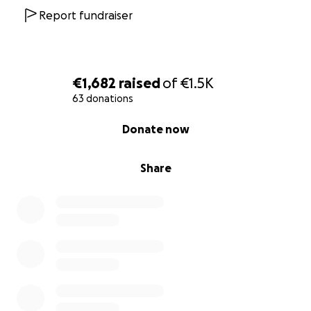
urgente proteger espaços de resistência real e de
Report fundraiser
pertença.
Contamos convosco?
€1,682
raised
of
€1.5K
63 donations
// ENG //
0% complete
Donate now
Pride is Black, from Ends to Central.
Share
Black Pride Matters
is a free, self-organised
community event that celebrates and affirms Black
LGBTQIAP+ identities in Lisbon and beyond. It was
born out of the need to create a safer, political
space – made by and for the Black and Queer
communities, especially those living in the city’s
outskirts – having Cova da Moura as its home.