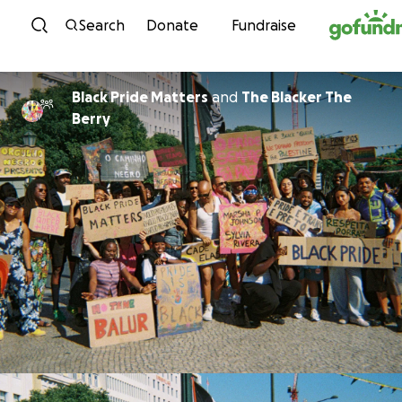
Skip to content
Search
Donate
Fundraise
Black Pride Matters
and
The Blacker The
Berry