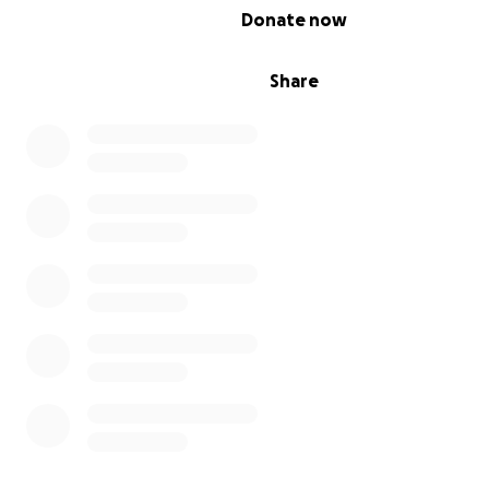
da decisão do juiz de imigração.
0% complete
Donate now
Share