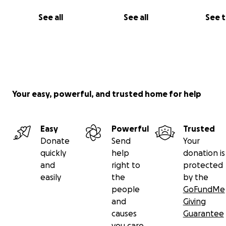
See all
See all
See 
Your easy, powerful, and trusted home for help
Easy
Powerful
Trusted
Donate
Send
Your
quickly
help
donation is
and
right to
protected
easily
the
by the
people
GoFundMe
and
Giving
causes
Guarantee
you care