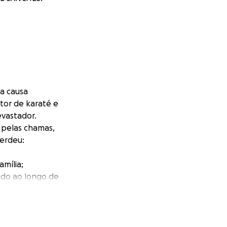
a causa
tor de karaté e
evastador.
 pelas chamas,
erdeu:
amília;
rido ao longo de
som, partituras,
 profissional
ação ao ensino e