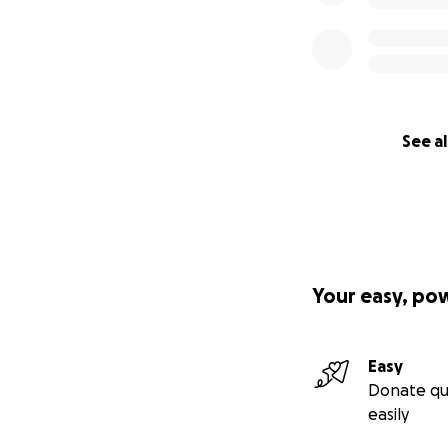
See al
Your easy, po
Easy
Donate qu
easily