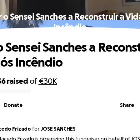
 o Sensei Sanches a Reconstruir a Vi
Incêndio
o Sensei Sanches a Reconst
ós Incêndio
56
raised
of
€30K
Donate
Share
cedo Frizado
for
JOSE SANCHES
cedo Frizado is organizing this fundraiser on behalf of JO