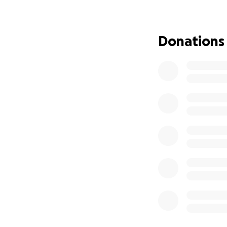
formação de joven
da música o seu s
Perdeu tudo de um
Donations
Estamos a tentar 
• Reconstruir a su
• Repor os bens es
trabalho;
• Recomprar os in
fundamentais para
Esta campanha est
angariadas serão 
para a conta banc
Estarei pessoalme
reconstrução, gar
Sanches aquilo que