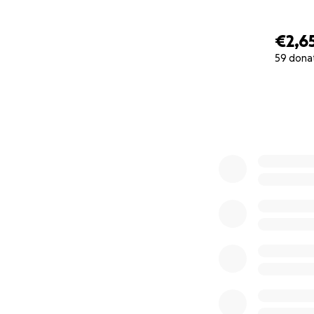
€2,6
59 dona
0% complete