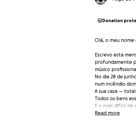
Donation prot
Olá, o meu nome 
Escrevo esta men
profundamente pes
músico profission
No dia 28 de junh
num incêndio dom
A sua casa — tota
Todos os bens esse
E o mais difícil d
décadas como músi
Read more
microfones, compu
O Sanches, conhec
exemplar. É um in