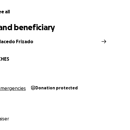
e all
and beneficiary
acedo Frizado
CHES
Emergencies
Donation protected
iser