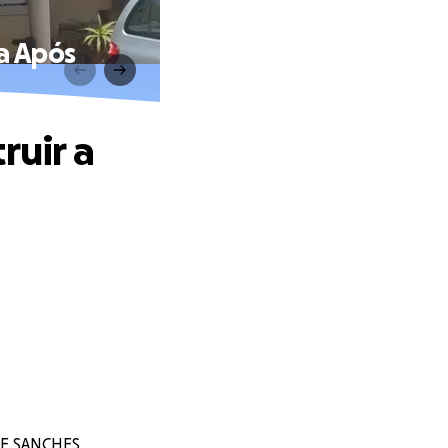
da Após
ruir a
SE SANCHES.