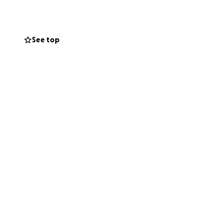
ólido, que fazia
ntica.
meçar.
See top
 possa:
mentas de
 e que são
s verbas
ferência bancária
e.
so de entrega e
ra devolver ao
.