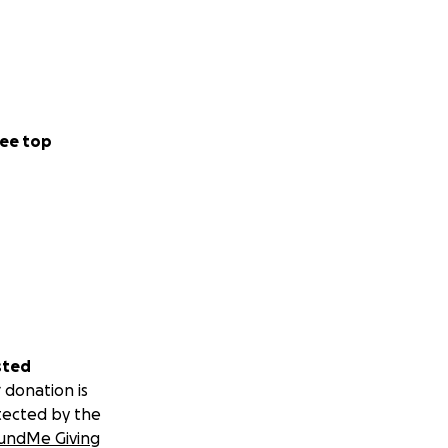
ee top
sted
 donation is
tected by the
undMe Giving