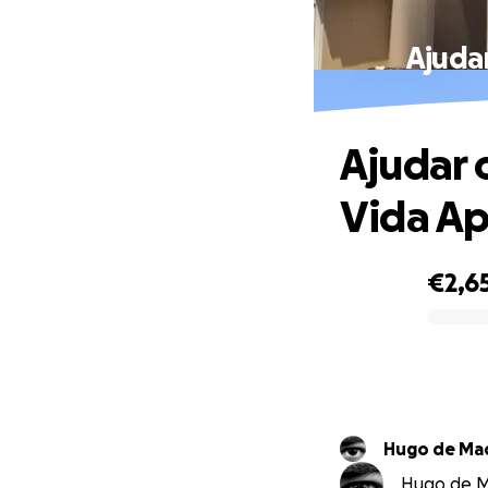
Ajudar
Ajudar 
Vida Ap
€2,6
0% complete
Hugo de Ma
Hugo de Ma