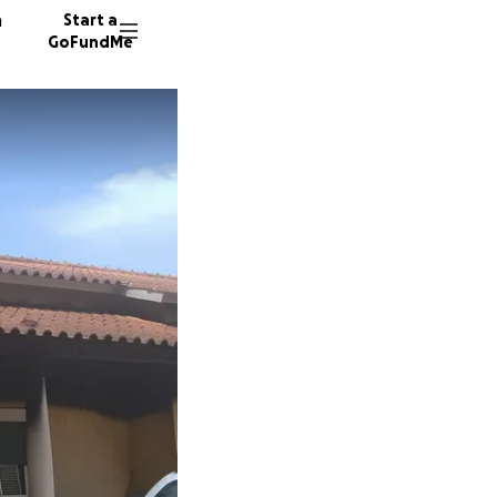
n
Start a
GoFundMe