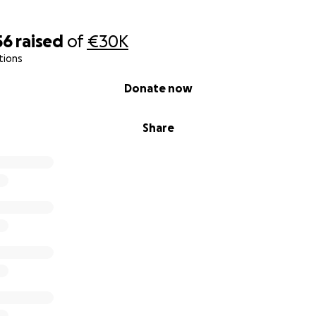
56
raised
of
€30K
tions
Donate now
Share