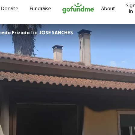
Sig
Skip to content
Donate
Fundraise
About
in
cedo Frizado
for
JOSE SANCHES