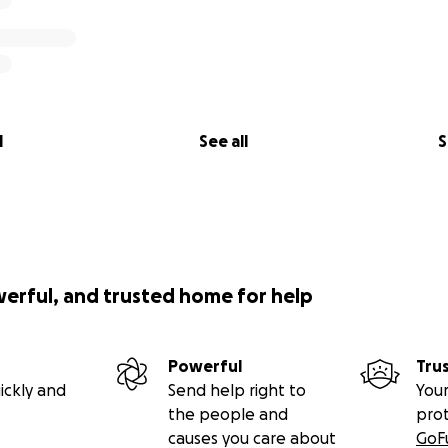
l
See all
S
werful, and trusted home for help
Powerful
Tru
ickly and
Send help right to
Your
the people and
pro
causes you care about
GoF