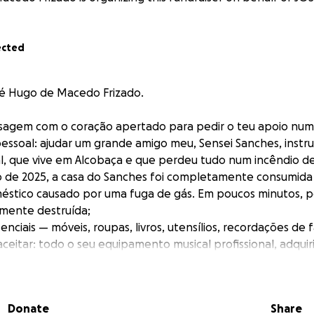
ected
é Hugo de Macedo Frizado.
sagem com o coração apertado para pedir o teu apoio num
soal: ajudar um grande amigo meu, Sensei Sanches, instru
al, que vive em Alcobaça e que perdeu tudo num incêndio d
o de 2025, a casa do Sanches foi completamente consumida
éstico causado por uma fuga de gás. Em poucos minutos, p
lmente destruída;
nciais — móveis, roupas, livros, utensílios, recordações de f
e aceitar: todo o seu equipamento musical profissional, adqui
co — teclados, sintetizadores, amplificadores, sistemas de 
tador, software de produção musical, etc.
ido carinhosamente como Sensei Sanches, é mais do que um
Donate
Share
strutor de karaté certificado, com mais de 30 anos de dedic