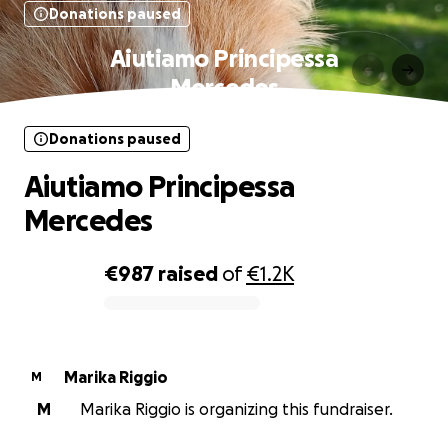
Donations paused
Aiutiamo Principessa
Mercedes
Donations paused
Aiutiamo Principessa
Mercedes
€987
raised
of
€1.2K
0% complete
Marika Riggio
M
M
Marika Riggio is organizing this fundraiser.