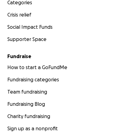
Categories
risonanza magnetica
Crisis relief
Potete trovare altri aggiornamenti sulla situazione
Social Impact Funds
scorrendo in basso.
Supporter Space
*
Rispetto a quanto scritto in precedenza, la micetta
è stata investita in prima mattina, non tarda mattina.
Fundraise
How to start a GoFundMe
Fundraising categories
Team fundraising
Fundraising Blog
Charity fundraising
Sign up as a nonprofit