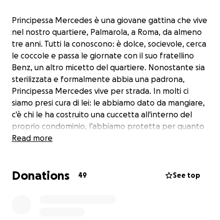
Principessa Mercedes è una giovane gattina che vive
nel nostro quartiere, Palmarola, a Roma, da almeno
tre anni. Tutti la conoscono: è dolce, socievole, cerca
le coccole e passa le giornate con il suo fratellino
Benz, un altro micetto del quartiere. Nonostante sia
sterilizzata e formalmente abbia una padrona,
Principessa Mercedes vive per strada. In molti ci
siamo presi cura di lei: le abbiamo dato da mangiare,
c'è chi le ha costruito una cuccetta all'interno del
proprio condominio, l’abbiamo protetta per quanto
possibile. È diventata parte della nostra quotidianità.
Read more
Una piccola presenza costante, silenziosa ma
affettuosa, che ci ha conquistato il cuore.
Donations
49
See top
Purtroppo, lunedì 22 luglio, verso le ore 6.40*,
Principessa Mercedes è stata investita da un’auto in
via Cologno Monzese. Chi l’ha investita non si è