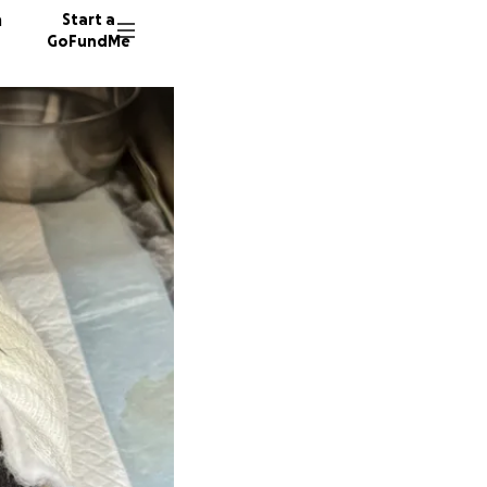
n
Start a
GoFundMe
I
A
6 donor