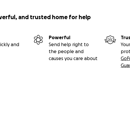
werful, and trusted home for help
Powerful
Tru
ickly and
Send help right to
Your
the people and
pro
causes you care about
GoF
Gua