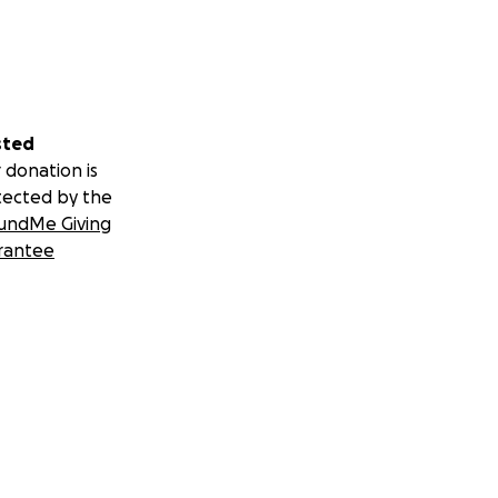
sted
 donation is
tected by the
undMe Giving
rantee