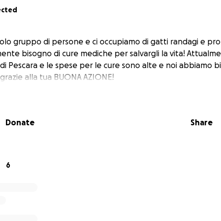
ected
olo gruppo di persone e ci occupiamo di gatti randagi e pro
ente bisogno di cure mediche per salvargli la vita! Attualm
 di Pescara e le spese per le cure sono alte e noi abbiamo bi
grazie alla tua BUONA AZIONE!
Donate
Share
6