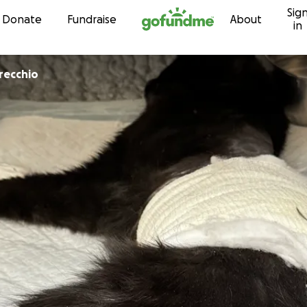
Sig
Skip to content
Donate
Fundraise
About
in
recchio