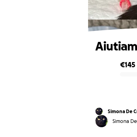
Aiutiam
€145
0% complete
Simona De C
Simona De 