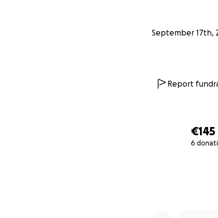
September 17th, 
Report fundra
€145
6 donat
0% complete