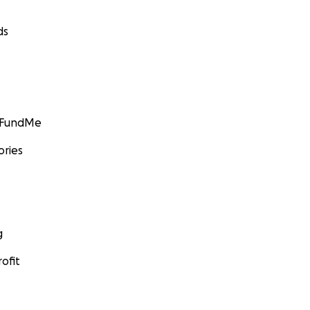
ds
GoFundMe
ories
g
ofit