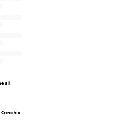
e all
 Crecchio