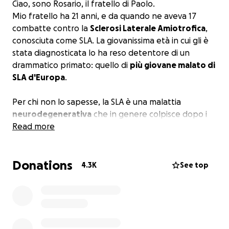
Ciao, sono Rosario, il fratello di Paolo.
Mio fratello ha 21 anni, e da quando ne aveva 17
combatte contro la
Sclerosi Laterale Amiotrofica
,
conosciuta come SLA. La giovanissima età in cui gli è
stata diagnosticata lo ha reso detentore di un
drammatico primato: quello di
più giovane malato di
SLA d'Europa
.
Per chi non lo sapesse, la SLA è una malattia
neurodegenerativa
che in genere colpisce dopo i
60 anni. Il suo progresso va dai 3 ai 5 anni, e mio
Read more
fratello si trova quasi nel suo quarto anno. Questa
malattia ti toglie tutto: colpisce i muscoli fino ad
Donations
atrofizzarli, e ciò fa sì che gradualmente chi ne è
4.3K
See top
affetto perda le facoltà di camminare, muoversi,
respirare autonomamente, deglutire e parlare. Il
corpo diventa una prigione i cui 5 sensi funzionano, e
ad ammalarsi non è solo chi viene colpito, ma tutti i
suoi familiari, la cui vita cambia completamente e