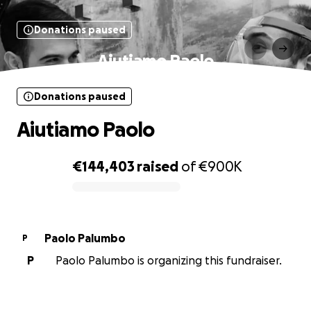
Donations paused
Aiutiamo Paolo
Donations paused
Aiutiamo Paolo
€144,403
raised
of
€900K
0% complete
Paolo Palumbo
P
P
Paolo Palumbo is organizing this fundraiser.