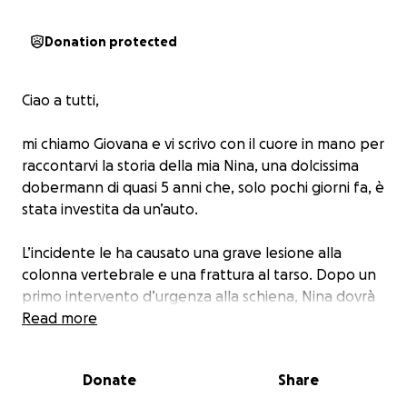
Donation protected
Ciao a tutti,
mi chiamo Giovana e vi scrivo con il cuore in mano per
raccontarvi la storia della mia Nina, una dolcissima
dobermann di quasi 5 anni che, solo pochi giorni fa, è
stata investita da un’auto.
L’incidente le ha causato una grave lesione alla
colonna vertebrale e una frattura al tarso. Dopo un
primo intervento d’urgenza alla schiena, Nina dovrà
affrontare una seconda operazione e un lungo
Read more
percorso di riabilitazione, che comprende
fisioterapia intensiva e sedute di agopuntura per
Donate
Share
almeno 2-3 mesi.