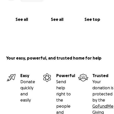
See all
See all
See top
Your easy, powerful, and trusted home for help
Easy
Powerful
Trusted
Donate
Send
Your
quickly
help
donation is
and
right to
protected
easily
the
by the
people
GoFundMe
and
Giving