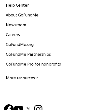
Help Center
About GoFundMe
Newsroom
Careers
GoFundMe.org
GoFundMe Partnerships
GoFundMe Pro for nonprofits
More resources