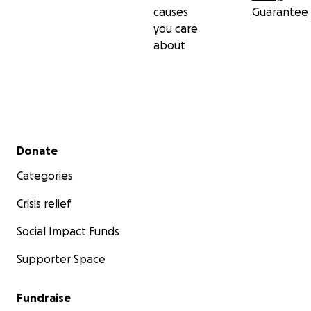
causes
Guarantee
you care
about
Secondary menu
Donate
Categories
Crisis relief
Social Impact Funds
Supporter Space
Fundraise