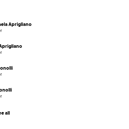
ella donazione, impostando il contributo volontario su "
ro a noi e non ci sarà la commissione per la piattaforma
ela Aprigliano
r
Aprigliano
r
onolli
r
onolli
r
e all