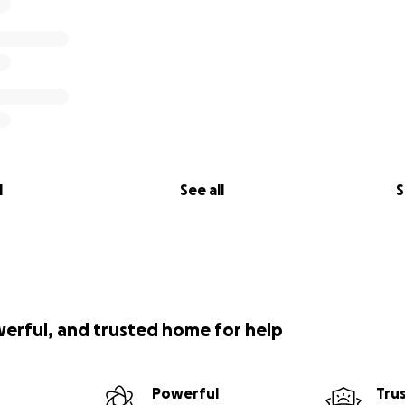
l
See all
S
werful, and trusted home for help
Powerful
Tru