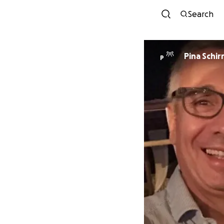
Search
Pina Schir
P