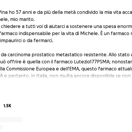
 Pina ho 57 anni e da più della metà condivido la mia vita a
ele, mio marito.
chiedere a tutti voi di aiutarci a sostenere una spesa enorme
farmaco indispensabile per la vita di Michele. È un farmaco
impaurirci o da fermarci.
da carcinoma prostatico metastatico resistente. Allo stato a
 può offrire è quella con il farmaco Lutezio177PSMA; nonosta
ella Commissione Europea e dell'EMA, questo farmaco attu
A e pertanto, in Italia, non risulta ancora disponibile se non 
i accesso molto lunghe.
, Michele è costretto ad andare in Svizzera dove la terapia è
 anche se ogni somministrazione del Lutezio177PSMA costa c
ta prevede almeno 6 somministrazioni, per un costo comples
1.5K
mo incontrato non poche difficoltà nella nostra vita, eppur