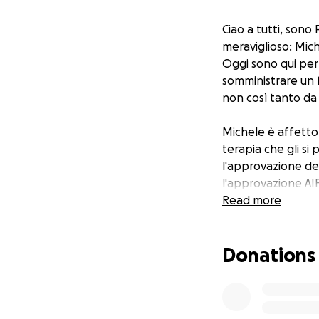
Ciao a tutti, sono
meraviglioso: Mich
Oggi sono qui per 
somministrare un 
non così tanto da 
Michele è affetto 
terapia che gli si
l'approvazione d
l'approvazione AIF
con tempistiche d
Read more
Per queste ragioni
tempi ragionevoli
Donations
La terapia comple
150.000 EURO.
Io e Michele abbia