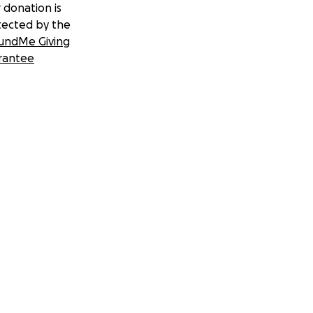
 donation is
tected by the
undMe Giving
rantee