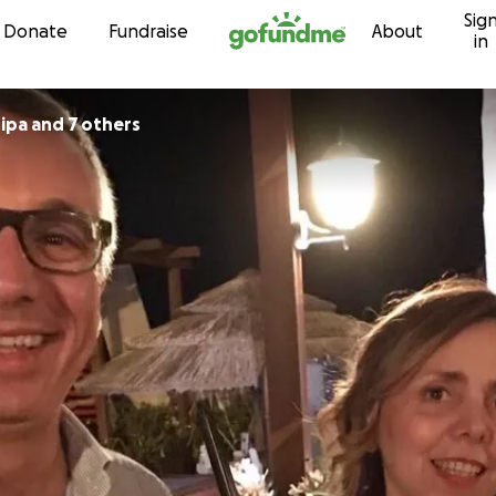
Sig
Skip to content
Donate
Fundraise
About
in
ripa and 7 others