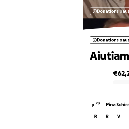
Donations pau
Donations pau
Aiutiam
€62,
0% complete
Pina Schir
P
R
R
V