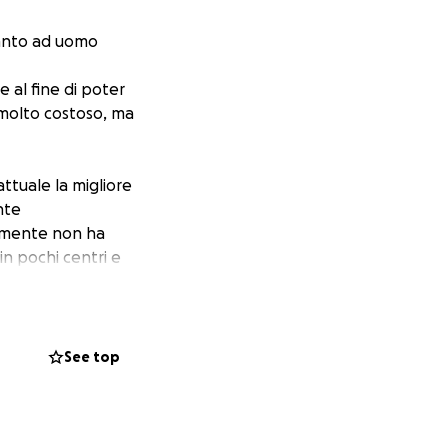
ccanto ad uomo
 al fine di poter
 molto costoso, ma
ttuale la migliore
nte
almente non ha
in pochi centri e
 disponibile in
irca 25.000 EURO.
sivo di circa
See top
e grazie alla