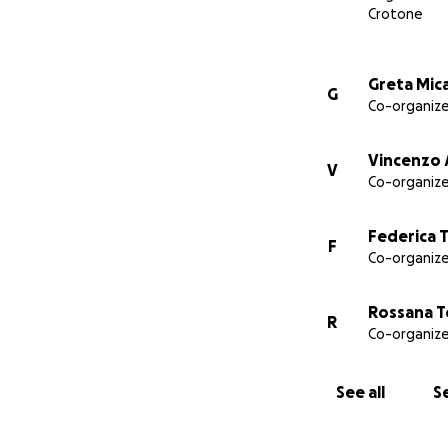
Crotone
NB: al momento d
arriverà per inte
Greta Mica
G
Co-organize
Vincenzo 
V
Co-organize
Federica T
F
Co-organize
Rossana T
R
Co-organize
See all
Se