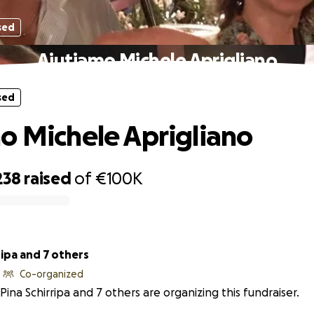
sed
Aiutiamo Michele Aprigliano
sed
o Michele Aprigliano
238
raised
of
€100K
ripa and 7 others
Co-organized
Pina Schirripa and 7 others are organizing this fundraiser.