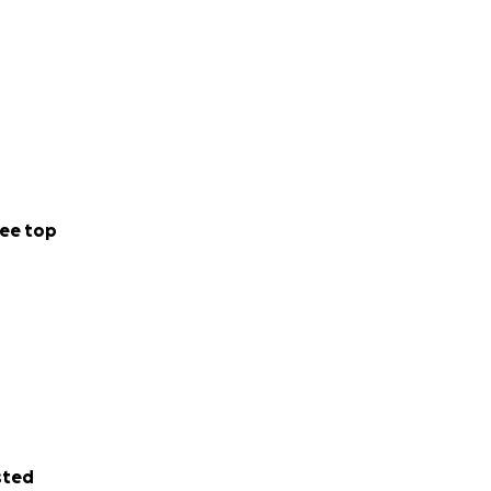
ee top
sted