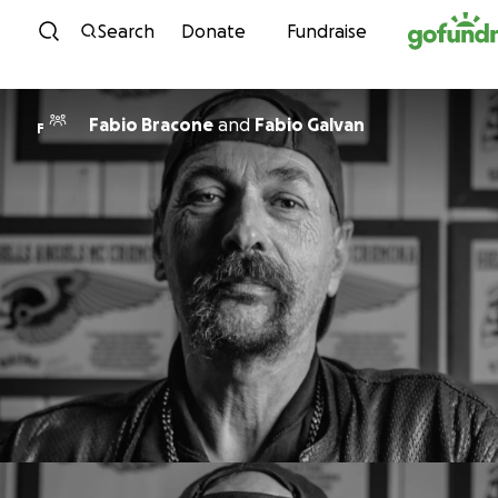
Skip to content
Search
Donate
Fundraise
Fabio Bracone
and
Fabio Galvan
F