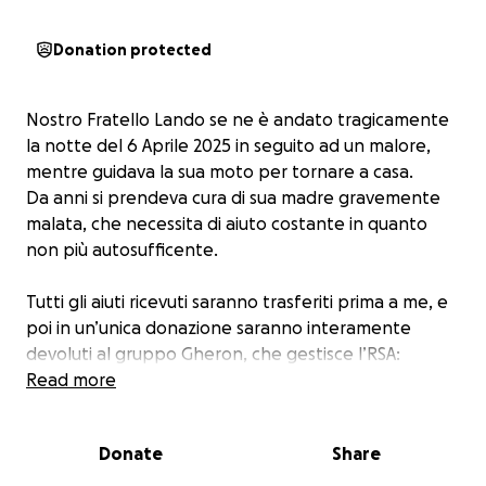
Donation protected
Nostro Fratello Lando se ne è andato tragicamente
la notte del 6 Aprile 2025 in seguito ad un malore,
mentre guidava la sua moto per tornare a casa.
Da anni si prendeva cura di sua madre gravemente
malata, che necessita di aiuto costante in quanto
non più autosufficente.
Tutti gli aiuti ricevuti saranno trasferiti prima a me, e
poi in un’unica donazione saranno interamente
devoluti al gruppo Gheron, che gestisce l’RSA:
Read more
Zucchi-Falcina
Via Gramsci, 7
Donate
Share
26015 Soresina (CR)