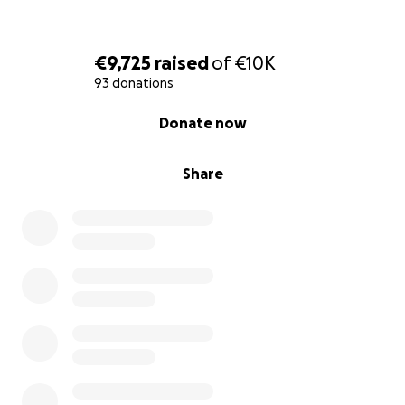
€9,725
raised
of
€10K
93 donations
0% complete
Donate now
Share