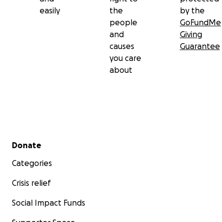
easily
the
by the
people
GoFundMe
and
Giving
causes
Guarantee
you care
about
Secondary menu
Donate
Categories
Crisis relief
Social Impact Funds