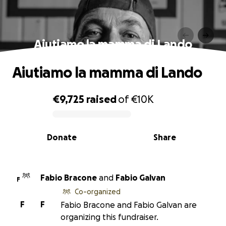
Aiutiamo la mamma di Lando
Aiutiamo la mamma di Lando
€9,725
raised
of
€10K
0% complete
Donate
Share
Fabio Bracone
and
Fabio Galvan
F
Co-organized
F
F
Fabio Bracone and Fabio Galvan are
organizing this fundraiser.