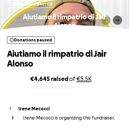
Donations paused
Aiutiamo il rimpatrio di Jair
Alonso
Donations paused
Aiutiamo il rimpatrio di Jair
Alonso
€4,645
raised
of
€5.5K
0% complete
Irene Mecocci
I
I
Irene Mecocci is organizing this fundraiser.