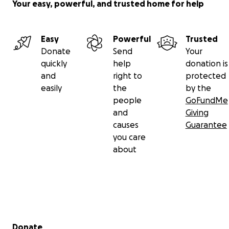
Your easy, powerful, and trusted home for help
Easy
Powerful
Trusted
Donate
Send
Your
quickly
help
donation is
and
right to
protected
easily
the
by the
people
GoFundMe
and
Giving
causes
Guarantee
you care
about
Secondary menu
Donate