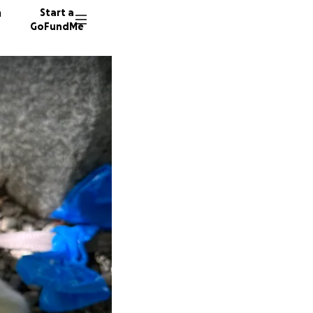
n
Start a
GoFundMe