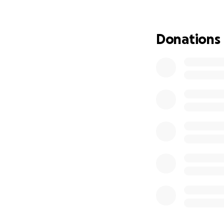
la fattura allega
volete aiutarci vi 
Donations