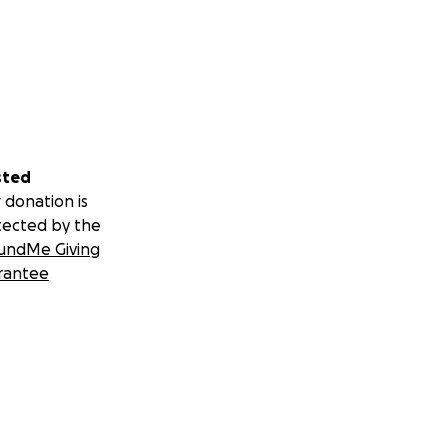
sted
 donation is
tected by the
undMe Giving
rantee