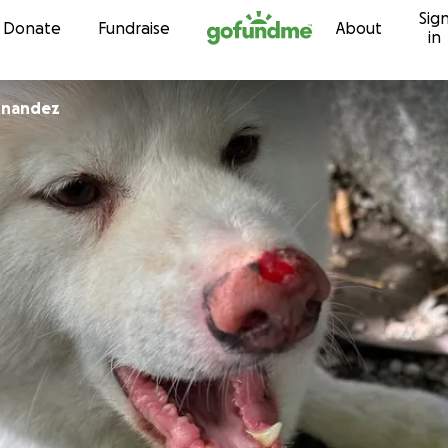
Sig
Skip to content
Donate
Fundraise
About
in
rnandez