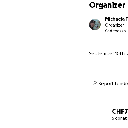
Organizer
Michaela 
Organizer
Cadenazzo
September 10th, 
Report fundra
CHF
5 donat
0% complete