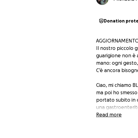
Donation prot
AGGIORNAMENT
Il nostro piccolo 
guarigione non è 
mano: ogni gesto, 
C’è ancora bisogno
Ciao, mi chiamo B
ma poi ho smesso 
portato subito in
una gastroenterite
dopo i primi esam
Read more
sangue per cui mi
i dottori stanno 
non abbiamo ancor