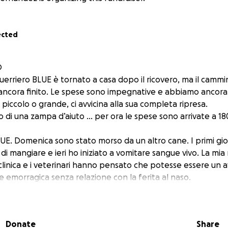
ected
O
guerriero BLUE è tornato a casa dopo il ricovero, ma il cammi
ancora finito. Le spese sono impegnative e abbiamo ancora
piccolo o grande, ci avvicina alla sua completa ripresa.
 di una zampa d’aiuto … per ora le spese sono arrivate a 18
LUE. Domenica sono stato morso da un altro cane. I primi gio
di mangiare e ieri ho iniziato a vomitare sangue vivo. La m
 clinica e i veterinari hanno pensato che potesse essere u
 emorragica senza relazione con la ferita al naso.
i mi hanno tenuto in degenza ed ho iniziato ad avere diarre
 hanno messo un sondino intestinale.
ancora facendo tutti gli accertamenti, hanno quasi escluso 
Donate
Share
a una diagnosi certa e se necessario dovrò fare una trasfu