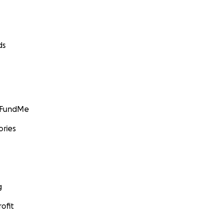
ds
GoFundMe
ories
g
ofit