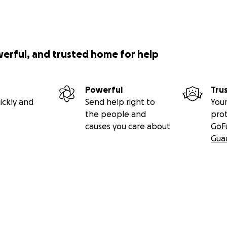
werful, and trusted home for help
Powerful
Tru
ickly and
Send help right to
Your
the people and
pro
causes you care about
GoF
Gua