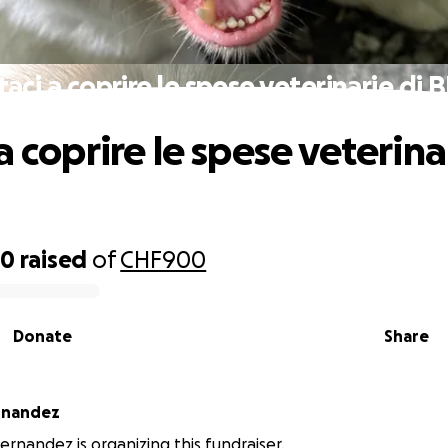
taci a coprire le spese veterinarie di 
a coprire le spese veterina
70
raised
of
CHF900
Donate
Share
rnandez
ernandez is organizing this fundraiser.