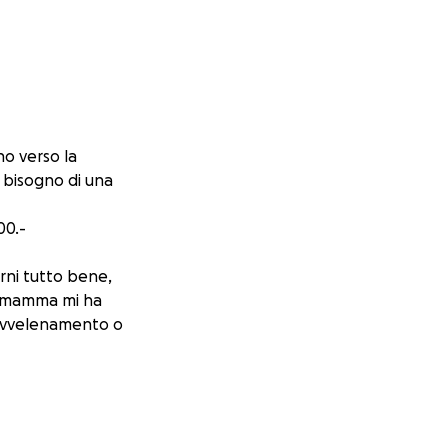
no verso la
 bisogno di una
00.-
rni tutto bene,
ia mamma mi ha
n avvelenamento o
a forte con
l’avvelenamento ma
sione.