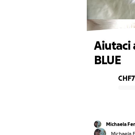
Aiu
Aiutaci 
BLUE
CHF
0% complete
Michaela Fe
Michaela F