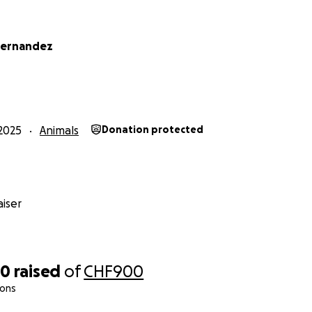
Fernandez
2025
Animals
Donation protected
iser
70
raised
of
CHF900
ions