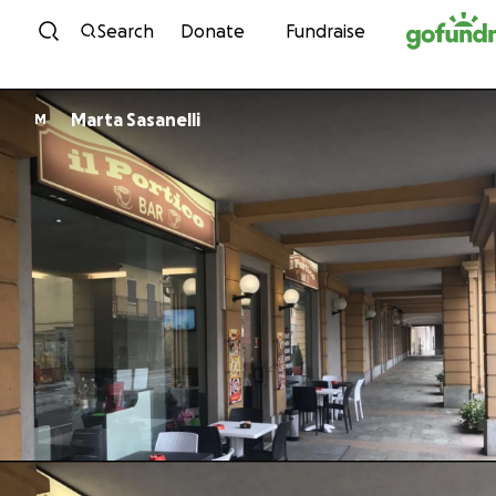
Skip to content
Search
Donate
Fundraise
Marta Sasanelli
M