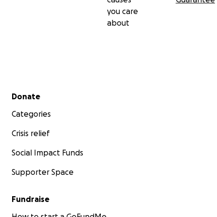
you care
about
Secondary menu
Donate
Categories
Crisis relief
Social Impact Funds
Supporter Space
Fundraise
How to start a GoFundMe