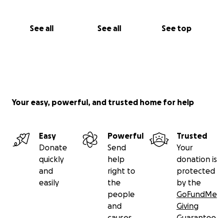
See all
See all
See top
Your easy, powerful, and trusted home for help
Easy
Powerful
Trusted
Donate
Send
Your
quickly
help
donation is
and
right to
protected
easily
the
by the
people
GoFundMe
and
Giving
causes
Guarantee