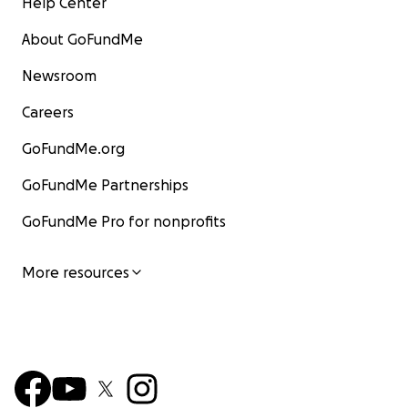
Help Center
About GoFundMe
Newsroom
Careers
GoFundMe.org
GoFundMe Partnerships
GoFundMe Pro for nonprofits
More resources