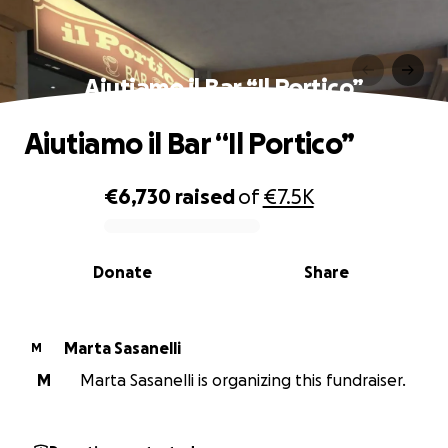
Aiutiamo il Bar “Il Portico”
Aiutiamo il Bar “Il Portico”
€6,730
raised
of
€7.5K
0% complete
Donate
Share
Marta Sasanelli
M
M
Marta Sasanelli is organizing this fundraiser.