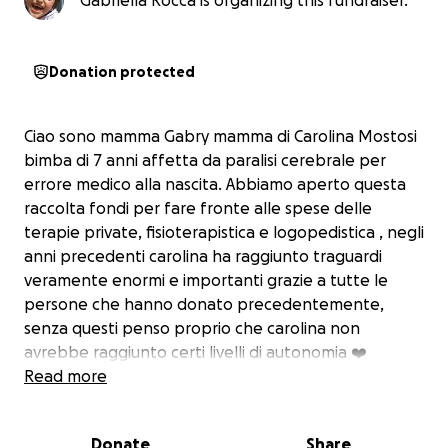
Gabriella Rocca is organizing this fundraiser.
Donation protected
Ciao sono mamma Gabry mamma di Carolina Mostosi
bimba di 7 anni affetta da paralisi cerebrale per
errore medico alla nascita. Abbiamo aperto questa
raccolta fondi per fare fronte alle spese delle
terapie private, fisioterapistica e logopedistica , negli
anni precedenti carolina ha raggiunto traguardi
veramente enormi e importanti grazie a tutte le
persone che hanno donato precedentemente,
senza questi penso proprio che carolina non
avrebbe raggiunto certi livelli di autonomia ❤️
chiediamo chi puoi nel suo piccolo di darci una mano,
Read more
per noi e' profondamente umiliante chiedere aiuto
ma con i risultati ottenuti sarebbe un sacrilegio
Donate
Share