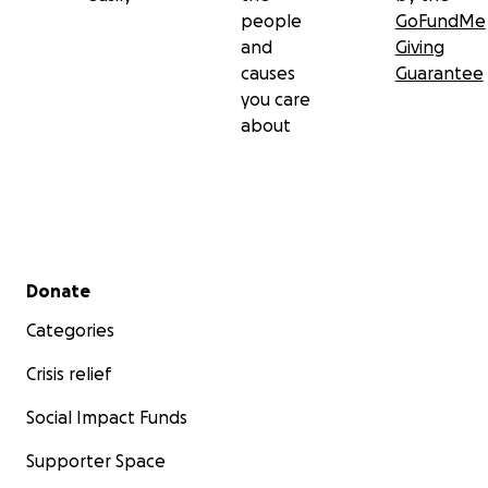
people
GoFundMe
and
Giving
causes
Guarantee
you care
about
Secondary menu
Donate
Categories
Crisis relief
Social Impact Funds
Supporter Space