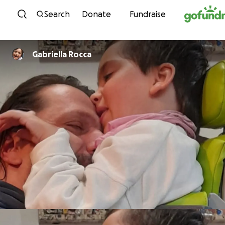
Skip to content
Search
Donate
Fundraise
Gabriella Rocca