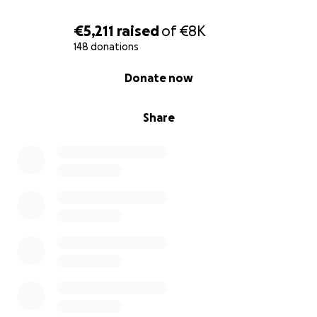
€5,211
raised
of
€8K
148 donations
0% complete
Donate now
Share