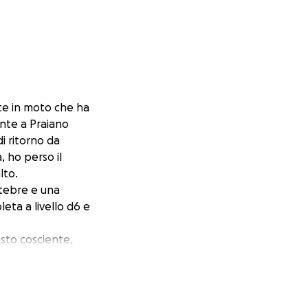
nte in moto che ha
ante a Praiano
di ritorno da
, ho perso il
lto.
rtebre e una
eta a livello d6 e
masto cosciente,
babilmente avrei
n tutte le mie
abilità che
a ben 11 ore e