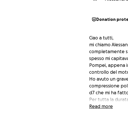
Donation prot
Ciao a tutti,
mi chiamo Alessand
completamente str
spesso mi capitava 
Pompei, appena imb
controllo del moto
Ho avuto un grave
compressione polm
d7 che mi ha fatt
Per tutta la durata
ben consapevole c
Read more
perso l’utilizzo 
forze di rimanere 
l’intervento sare