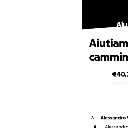
Aiu
Aiutiam
cammin
€40,
0% complete
Alessandro V
A
A
Alessandro 