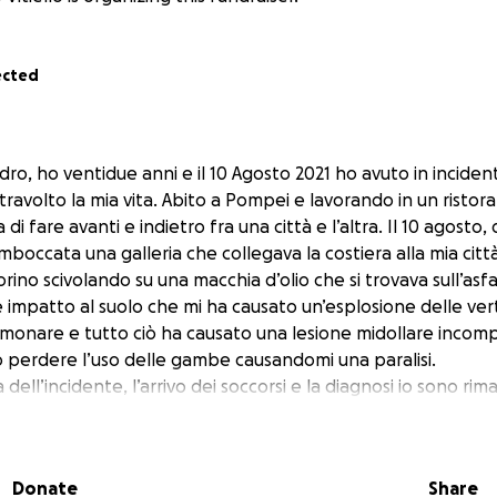
ected
ro, ho ventidue anni e il 10 Agosto 2021 ho avuto in incide
avolto la mia vita. Abito a Pompei e lavorando in un ristor
di fare avanti e indietro fra una città e l’altra. Il 10 agosto, 
occata una galleria che collegava la costiera alla mia città
rino scivolando su una macchia d’olio che si trovava sull’asfa
 impatto al suolo che mi ha causato un’esplosione delle ve
onare e tutto ciò ha causato una lesione midollare incompl
o perdere l’uso delle gambe causandomi una paralisi.
 dell’incidente, l’arrivo dei soccorsi e la diagnosi io sono ri
he stavo lottando tra la vita e la morte e conscio che pro
delle gambe. Nonostante ciò, non ho mai mollato cercando co
in vita e convincendo i dottori ad operarmi anche se le prob
Donate
Share
bbe riuscito erano davvero scarse. Dopo un’operazione durat