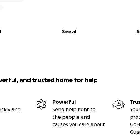
l
See all
S
werful, and trusted home for help
Powerful
Tru
ickly and
Send help right to
Your
the people and
pro
causes you care about
GoF
Gua