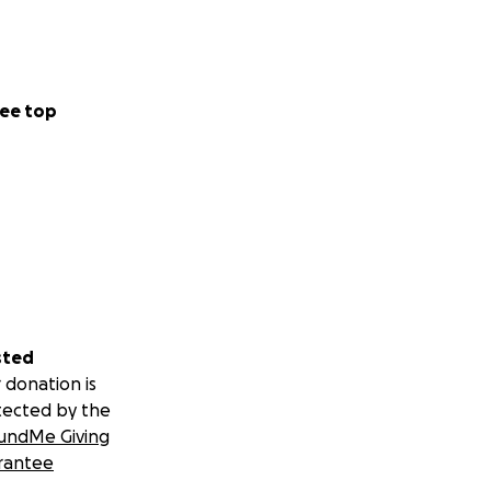
ee top
sted
 donation is
tected by the
undMe Giving
rantee