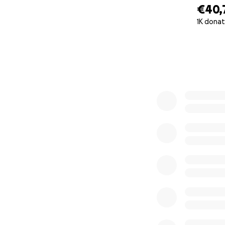
€40,
1K donat
0% complete