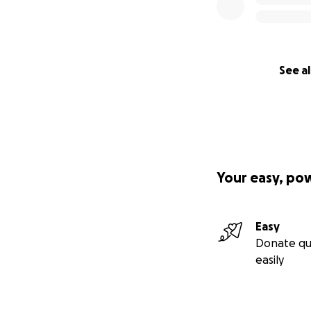
See al
Your easy, po
Easy
Donate qu
easily