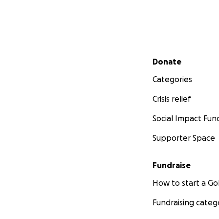
Secondary menu
Donate
Categories
Crisis relief
Social Impact Fun
Supporter Space
Fundraise
How to start a 
Fundraising categ