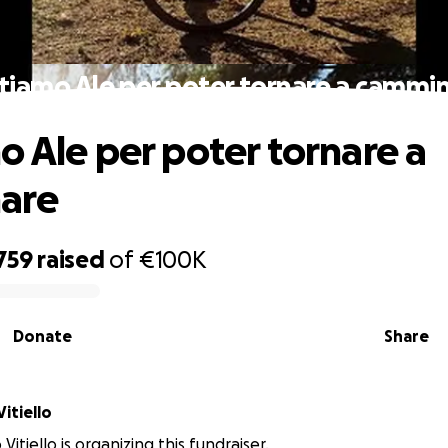
tiamo Ale per poter tornare a cammi
o Ale per poter tornare a
are
759
raised
of
€100K
Donate
Share
itiello
Vitiello is organizing this fundraiser.