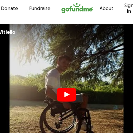
Sig
Skip to content
Donate
Fundraise
About
in
itiello