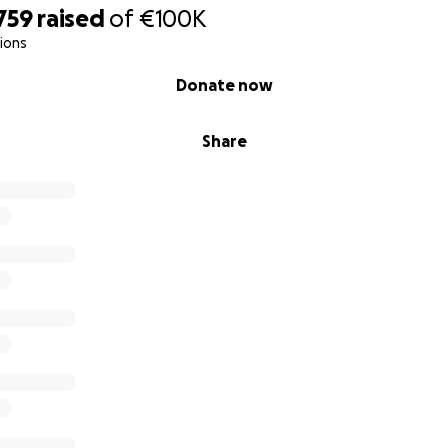
759
raised
of
€100K
ions
Donate now
Share