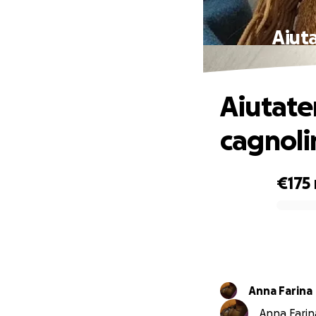
Aiuta
Aiutate
cagnoli
€175
0% complete
Anna Farina
Anna Farina