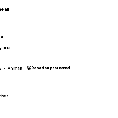
e all
na
gnano
5
Animals
Donation protected
iser