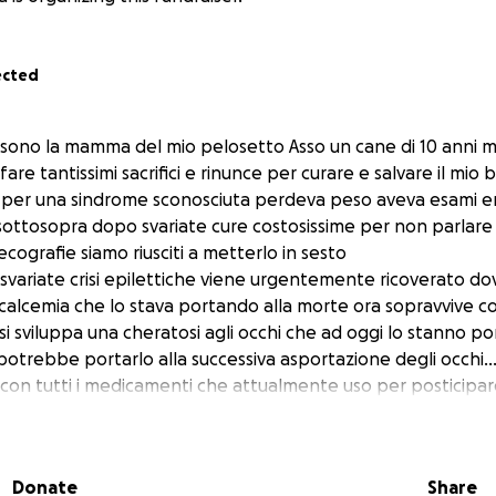
ected
sono la mamma del mio pelosetto Asso un cane di 10 anni 
are tantissimi sacrifici e rinunce per curare e salvare il mio
a per una sindrome sconosciuta perdeva peso aveva esami ema
 sottosopra dopo svariate cure costosissime per non parlare
ecografie siamo riusciti a metterlo in sesto
svariate crisi epilettiche viene urgentemente ricoverato do
ocalcemia che lo stava portando alla morte ora sopravvive c
si sviluppa una cheratosi agli occhi che ad oggi lo stanno 
potrebbe portarlo alla successiva asportazione degli occhi..
e con tutti i medicamenti che attualmente uso per posticipare i
 a vivere con lui e ad affrontare la sua malattia.
Donate
Share
faccio veramente fatica ad affrontare tutte le spese e curarl