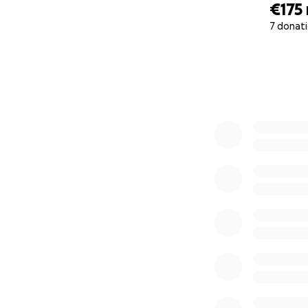
€175
7 donat
0% complete