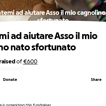
temi ad aiutare Asso il mio cagnolin
sfortunato
mi ad aiutare Asso il mio
no nato sfortunato
raised
of
€600
Donate
Share
 is organizing this fundraiser.