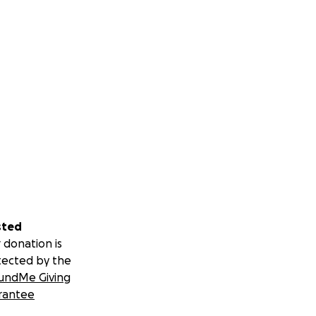
sted
 donation is
tected by the
undMe Giving
rantee