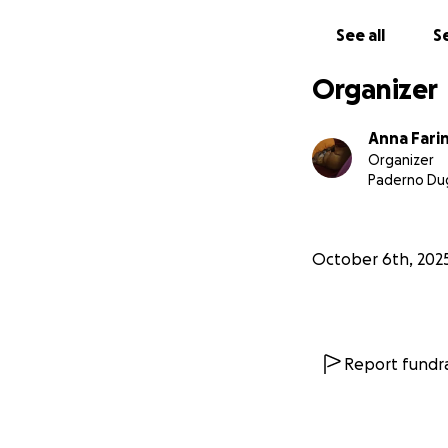
See all
Se
Organizer
Anna Fari
Organizer
Paderno Du
October 6th, 202
Report fundra