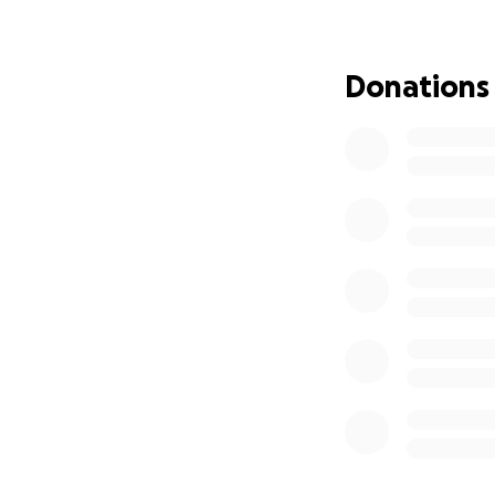
infezione alla bo
attuale stato di sa
Dovrò fare debiti
Donations
un figlio e chi h
famiglia e credet
incredibile riesce
Ha grazie al cielo
dimostrerà la forz
Un amica vedendom
che mi possa AIUT
Ci voglio provare
Ringrazio anticipa