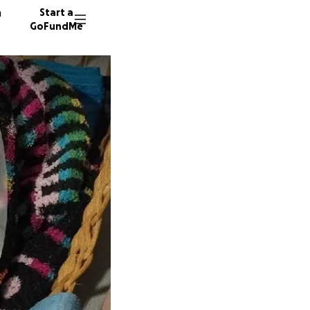
n
Start a
GoFundMe