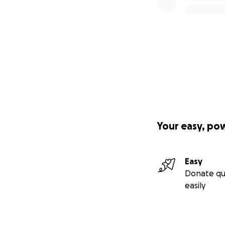
Your easy, po
Easy
Donate qu
easily