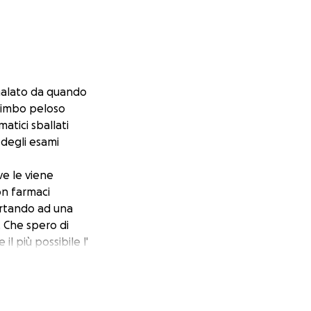
malato da quando
 bimbo peloso
tici sballati
 degli esami
ve le viene
on farmaci
portando ad una
. Che spero di
l più possibile l'
o...a breve per un