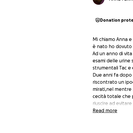
Donation prot
Mi chiamo Anna e 
è nato ho dovuto f
Ad un anno di vit
esami delle urine
strumentali Tac e 
Due anni fa dopo 
riscontrato un ip
mirati,nel mentre 
cecità totale che 
riuscire ad evitar
evento.
Read more
Oggi mi trovo sola
vivo in affitto e 