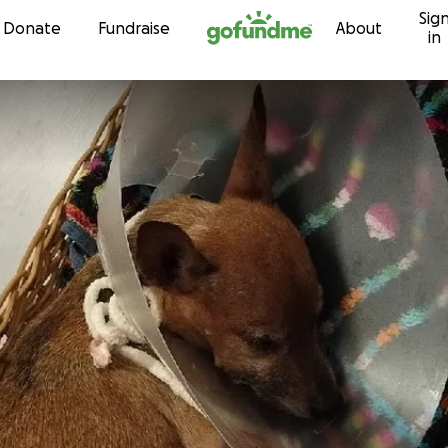
Sig
Skip to content
Donate
Fundraise
About
in