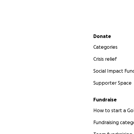
Secondary menu
Donate
Categories
Crisis relief
Social Impact Fun
Supporter Space
Fundraise
How to start a 
Fundraising categ