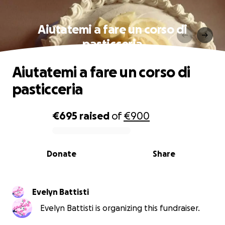
Aiutatemi a fare un corso di
pasticceria
Aiutatemi a fare un corso di
pasticceria
€695
raised
of
€900
0% complete
Donate
Share
Evelyn Battisti
Evelyn Battisti is organizing this fundraiser.