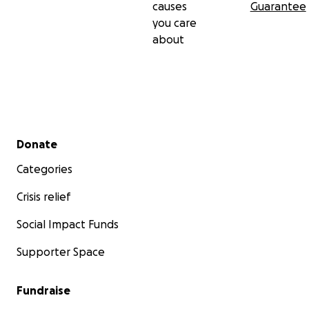
causes
Guarantee
you care
about
Secondary menu
Donate
Categories
Crisis relief
Social Impact Funds
Supporter Space
Fundraise