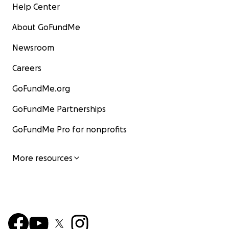
Help Center
About GoFundMe
Newsroom
Careers
GoFundMe.org
GoFundMe Partnerships
GoFundMe Pro for nonprofits
More resources