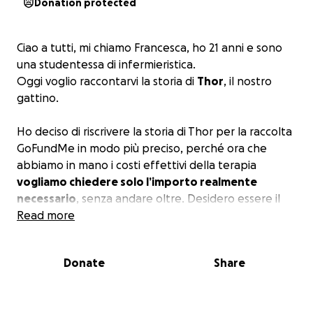
Donation protected
Ciao a tutti, mi chiamo Francesca, ho 21 anni e sono
una studentessa di infermieristica.
Oggi voglio raccontarvi la storia di
Thor
, il nostro
gattino.
Ho deciso di riscrivere la storia di Thor per la raccolta
GoFundMe in modo più preciso, perché ora che
abbiamo in mano i costi effettivi della terapia
vogliamo chiedere solo l’importo realmente
necessario
, senza andare oltre. Desidero essere il
più trasparente e veritiera possibile, così che chi ci
Read more
aiuta sappia esattamente a cosa serviranno le
donazioni.
Donate
Share
Thor è entrato nella nostra vita nell’ottobre dello
scorso anno: lo abbiamo trovato abbandonato in un