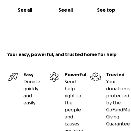
Per questo abbiamo aperto questa raccolta fondi:
- Ogni contributo, anche piccolo, ci aiuterà a coprire
See all
See all
See top
le cure;
- Se non potete donare, vi chiediamo di condividere
la raccolta con amici e conoscenti.
Thor per noi non è “solo un gatto”: è
parte della
famiglia
, e non vogliamo perderlo.
Your easy, powerful, and trusted home for help
Grazie di cuore a chi ci sta vicino, a chi donerà e a chi
condividerà la sua storia. Insieme possiamo dare a
Thor una speranza.
Easy
Powerful
Trusted
Donate
Send
Your
quickly
help
donation is
and
right to
protected
easily
the
by the
people
GoFundMe
and
Giving
causes
Guarantee
you care