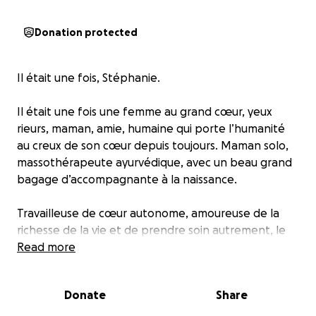
Donation protected
Il était une fois, Stéphanie.
Il était une fois une femme au grand cœur, yeux
rieurs, maman, amie, humaine qui porte l’humanité
au creux de son cœur depuis toujours. Maman solo,
massothérapeute ayurvédique, avec un beau grand
bagage d’accompagnante à la naissance.
Travailleuse de cœur autonome, amoureuse de la
richesse de la vie et de prendre soin autrement, le
plus harmonieusement possible avec la nature. Une
Read more
vraie fée magicienne au rire contagieux. Et puis,
soudainement, un malaise résonne fort, tout
Donate
Share
s’écroule :