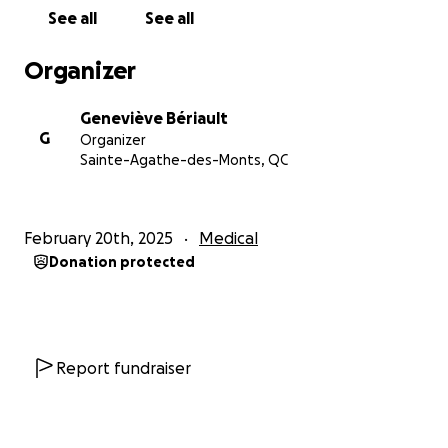
nombreuses : Sclérose en plaques. Le choc, un bruit
See all
See all
sourd…suivi d’un certain soulagement de savoir ce
que son corps tentait de nommer si fort.
Organizer
Avec le courage qu’on lui connait, après le choc, elle
Geneviève Bériault
a tout de suite entamé des recherches, communiqué
G
Organizer
avec de multiples professionnels de la santé et
Sainte-Agathe-des-Monts, QC
modifié instantanément son alimentation. Quelle
richesse d’avoir tout ce bagage et cette curiosité
déjà en sa faveur.
February 20th, 2025
Medical
Donation protected
Nous faisons appel à vous pour aider Stéphanie à
rebondir à la suite de cette nouvelle, dans cette
quête d’apprivoiser sa nouvelle condition et de
prendre soin d’elle, comme elle le fait si bien pour
autrui, depuis toujours.
Report fundraiser
Le suivi dont elle bénéficie est remarquable au
Centre Hospitalier Universitaire de Montréal (CHUM).