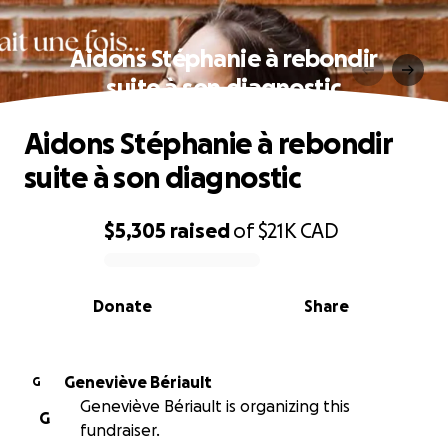
Aidons Stéphanie à rebondir
suite à son diagnostic
Aidons Stéphanie à rebondir
suite à son diagnostic
$5,305
raised
of
$21K
CAD
0% complete
Donate
Share
Geneviève Bériault
G
Geneviève Bériault is organizing this
G
fundraiser.