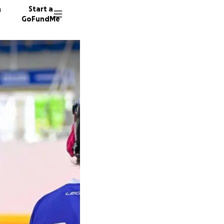
n
Start a
GoFundMe
G
E
75 dono