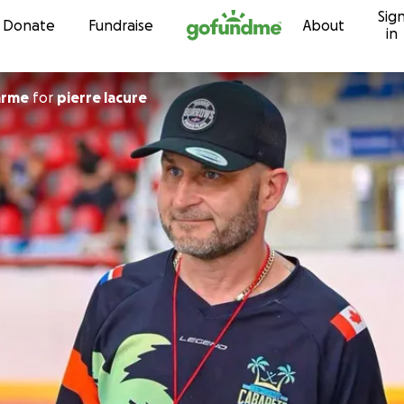
Sig
Skip to content
Donate
Fundraise
About
in
arme
for
pierre lacure