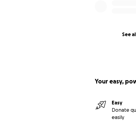
See al
Your easy, po
Easy
Donate qu
easily