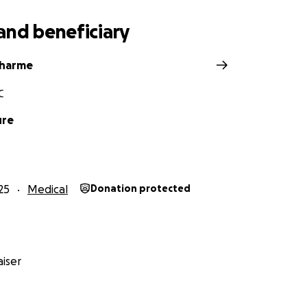
cœur pour votre générosité et votre soutien.
and beneficiary
 #UneFamilleUnie #DekHockeySolidarité
charme
C
ure
25
Medical
Donation protected
iser