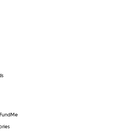
ds
GoFundMe
ories