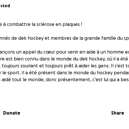
ected
e à combattre la sclérose en plaques !
onnés de dek hockey et membres de la grande famille du sp
 lançons un appel du cœur pour venir en aide à un homme e
rre est bien connu dans le monde du dek hockey, où il a été
toujours souriant et toujours prêt à aider les gens. Il s’est
 le sport. Il a été présent dans le monde du hockey pendan
 aidé tout le monde, donc présentement, c’est lui qui a bes
 sclérose en plaques primaire progressive, une forme de la 
es personnes atteintes de sclérose en plaques. Malheureu
eaucoup plus agressive, qui progresse rapidement et limite 
Donate
Share
iques. Il ne peut plus travailler et peine à subvenir à ses be
itements disponibles ici ne suffisent pas à ralentir la progre
traitement spécialisé en Turquie pourrait considérablement 