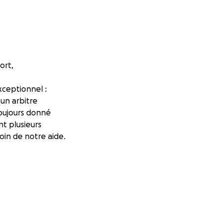
ort,
xceptionnel :
 un arbitre
 toujours donné
t plusieurs
oin de notre aide.
maladie qui ne
sement, c’est
de plus en plus
soins au
ssion de sa
améliorer sa