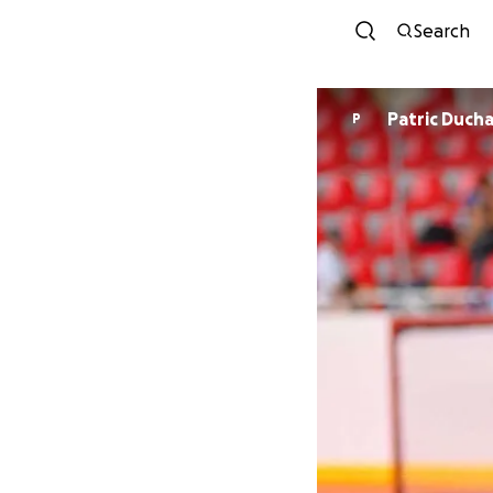
Search
Patric Duch
P