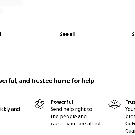
l
See all
S
werful, and trusted home for help
Powerful
Tru
ickly and
Send help right to
Your
the people and
pro
causes you care about
GoF
Gua