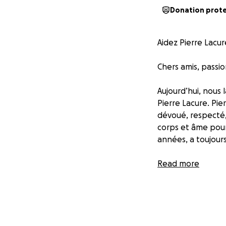
Donation prot
Aidez Pierre Lacur
Chers amis, passi
Aujourd’hui, nous
Pierre Lacure. Pie
dévoué, respecté, 
corps et âme pour
années, a toujours
Pierre souffre de
Read more
touche que 15 % d
aussi une forme b
ses capacités phys
quotidien. Les tra
maladie, mais un 