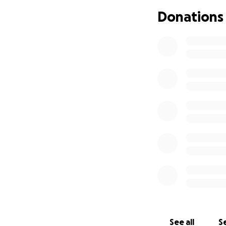
qualité de vie et 
Donations
C’est pourquoi nou
amis, sa famille e
maintenant, c’est à
Nous avons besoin 
traitement crucial
quotidiennes, et n
quotidien.
Comment aider ?
➡️ Faites un don
➡️ Partagez cett
➡️ Mobilisez votre
Ensemble, prouvon
à se battre et à r
See all
Se