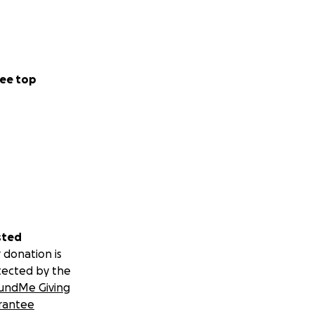
ee top
sted
 donation is
tected by the
undMe Giving
rantee