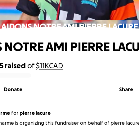
AIDONS NOTRE AMI PIERRE LACURE
 NOTRE AMI PIERRE LAC
5
raised
of
$11K
CAD
Donate
Share
arme
for
pierre lacure
harme is organizing this fundraiser on behalf of pierre lacur