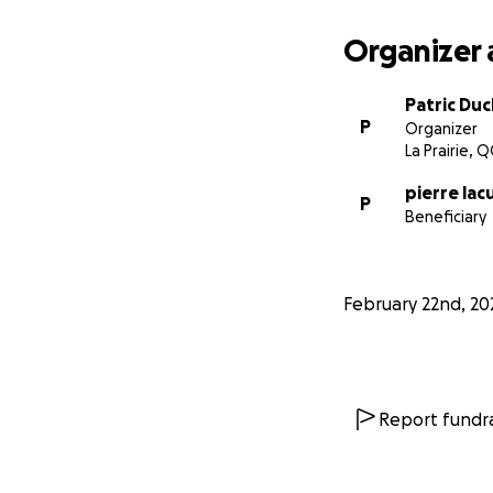
Merci du fond du 
Organizer 
#SoutenonsPierre
Patric Du
P
Organizer
La Prairie, Q
pierre lac
P
Beneficiary
February 22nd, 20
Report fundra