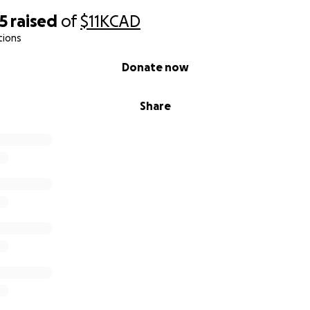
5
raised
of
$11K
CAD
tions
Donate now
Share