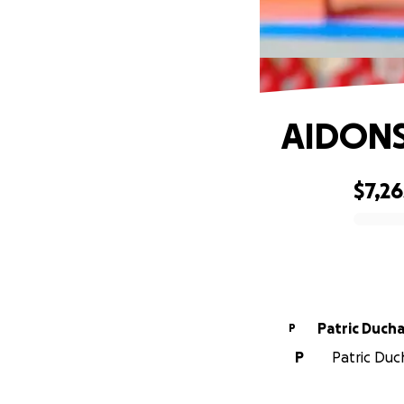
AIDONS
$7,26
0% complete
Patric Duch
P
P
Patric Duc