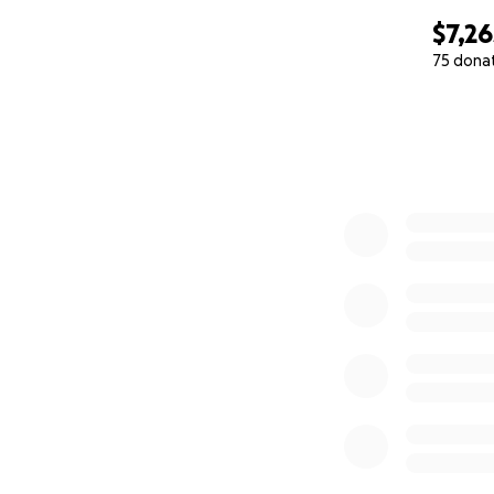
$7,26
75 dona
0% complete