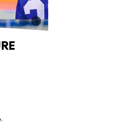
URE
e.