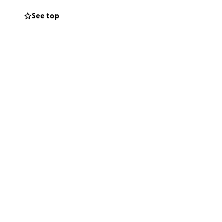
See top
ainsi que de ses
 été là pour nous,
accéder à ce
 ses tâches
 aide précieuse au
le. Aidons Pierre