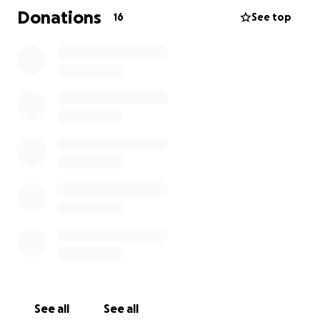
parents serons plus que reconnaissant.
Donations
16
See top
On vous remercie énormément!
See all
See all