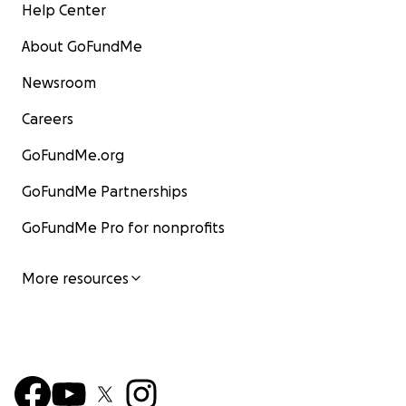
Help Center
About GoFundMe
Newsroom
Careers
GoFundMe.org
GoFundMe Partnerships
GoFundMe Pro for nonprofits
More resources