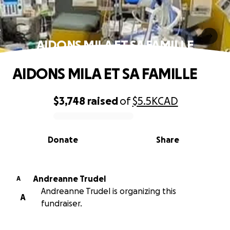
AIDONS MILA ET SA FAMILLE
AIDONS MILA ET SA FAMILLE
$3,748
raised
of
$5.5K
CAD
0% complete
Donate
Share
Andreanne Trudel
A
Andreanne Trudel is organizing this
A
fundraiser.