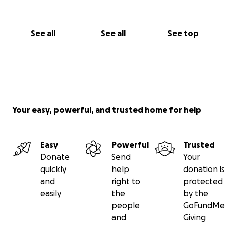
See all
See all
See top
Your easy, powerful, and trusted home for help
Easy
Powerful
Trusted
Donate
Send
Your
quickly
help
donation is
and
right to
protected
easily
the
by the
people
GoFundMe
and
Giving