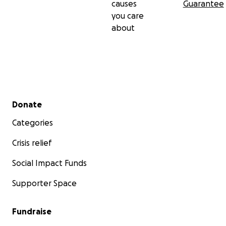
causes
Guarantee
you care
about
Secondary menu
Donate
Categories
Crisis relief
Social Impact Funds
Supporter Space
Fundraise