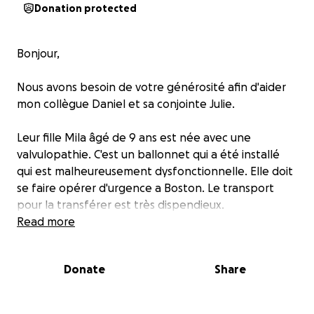
Donation protected
Bonjour,
Nous avons besoin de votre générosité afin d'aider
mon collègue Daniel et sa conjointe Julie.
Leur fille Mila âgé de 9 ans est née avec une
valvulopathie. C'est un ballonnet qui a été installé
qui est malheureusement dysfonctionnelle. Elle doit
se faire opérer d'urgence a Boston. Le transport
pour la transférer est très dispendieux.
Il manque au parent 4180$ sur 18680$. Ils ont épuisé
Read more
leur ressource et ils ont reçus tout l'aide nécessaire
de leur proche et amis, mais malheureusement ce
Donate
Share
n'est pas assez.
Alors c'est pour cette raison que l'on fait appel a
vous! Peut importe le montant du don, Mila et ses