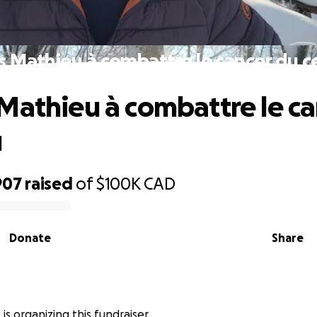
s Mathieu à combattre le cancer du c
Mathieu à combattre le ca
u
907
raised
of
$100K
CAD
Donate
Share
 is organizing this fundraiser.