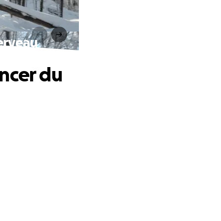
erveau
ncer du