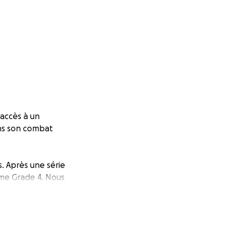
 accès à un
ans son combat
s. Après une série
ome Grade 4. Nous
ors pour Mathieu un
ue arrivé à la fin
st toujours