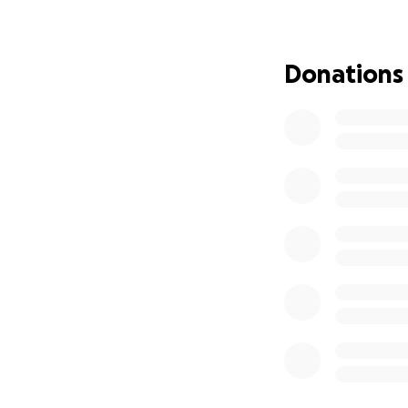
Son équipe de mé
un traitement par
Donations
traitement , appr
d’une vie active e
pointe a montré s
freinant la divisi
Malheureusement p
santé publique du
la RAMQ dont le c
remboursé par son
programmeur malg
Notre famille fait
Dubé, pour faire 
Marissal, porte-p
accepté de faire 