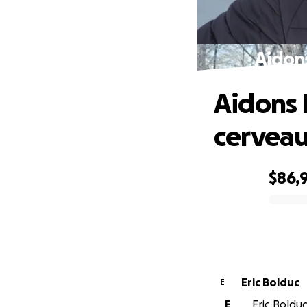
Aidon
Aidons 
cervea
$86,
0% complete
Eric Bolduc
E
E
Eric Bolduc