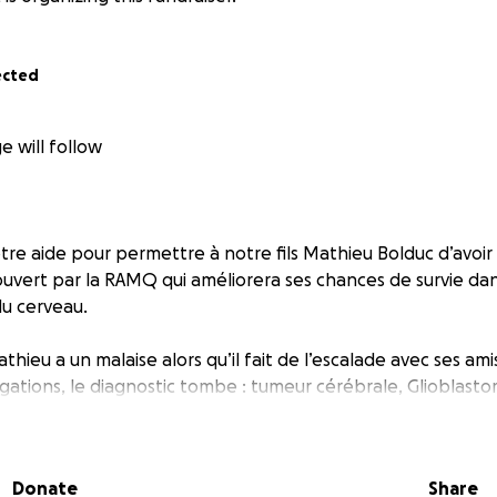
ected
e will follow
otre aide pour permettre à notre fils Mathieu Bolduc d’avoir
uvert par la RAMQ qui améliorera ses chances de survie d
du cerveau.
athieu a un malaise alors qu’il fait de l’escalade avec ses ami
tigations, le diagnostic tombe : tumeur cérébrale, Glioblast
ui qui a toujours eu de saines habitudes de vie. S’ensuit al
urgie, radio et chimiothérapie. Mathieu est aujourd’hui presq
s et sa tumeur, bien qu’ayant considérablement diminuée, e
Donate
Share