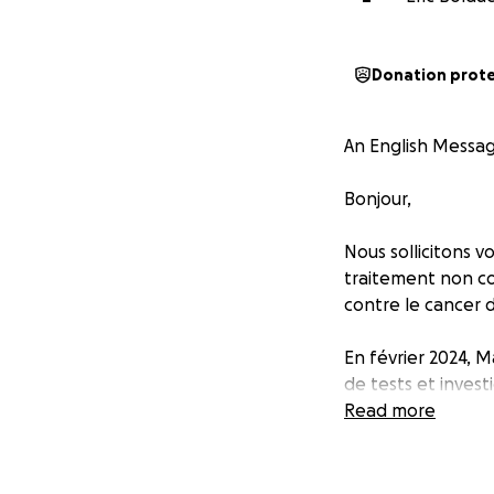
Donation prot
An English Messag
Bonjour,
Nous sollicitons v
traitement non co
contre le cancer 
En février 2024, M
de tests et inves
sommes anéantis, l
Read more
long combat : chir
de ses traitement
présente.