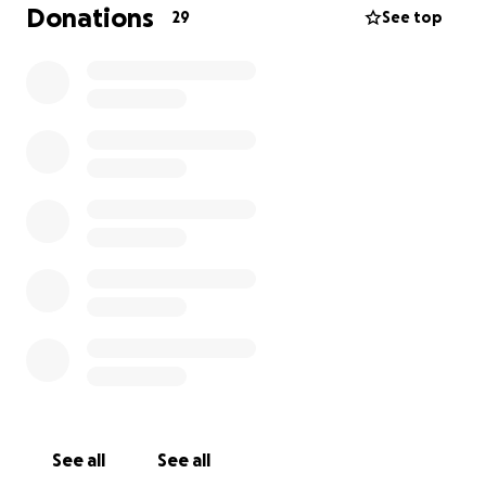
exemple le diabète. Le temps nous confirmera le
Donations
29
See top
reste. Une chose à la fois comme on dit.
Il y a plus encore …
2 personnes sur 5 survivent plus de 5 ans.
Vous êtes sous le choc de la nouvelle? Nous le
sommes tous encore.
Vous vous demander comment aider?
Ce n’est pas tout le monde qui puisse aider, mais si
vous le pouvez, un don serait l’idéal.
Les déplacements réguliers à l’hôpital de Montréal
pour consultations, tests et chirurgie ne sont pas
gratuits.
L’entretien de la maison, et les services
See all
See all
supplémentaires dont elle aura besoin, l’aide à la