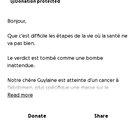
Donation protected
Bonjour,
Que c’est difficile les étapes de la vie où la santé ne
va pas bien.
Le verdict est tombé comme une bombe
inattendue.
Notre chère Guylaine est atteinte d’un cancer à
l’abdomen, plus spécifique une masse sur le
pancréas.
Read more
Elle doit subir une chirurgie le 20 juin à Montréal.
Chirurgie majeure, ils devront enlever des portions
Donate
Share
de plusieurs organes vitaux.
Cela va sans dire qu’elle aura une très longue
convalescence et plusieurs effets secondaires. Par