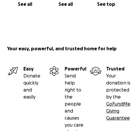
See all
See all
See top
Your easy, powerful, and trusted home for help
Easy
Powerful
Trusted
Donate
Send
Your
quickly
help
donation is
and
right to
protected
easily
the
by the
people
GoFundMe
and
Giving
causes
Guarantee
you care