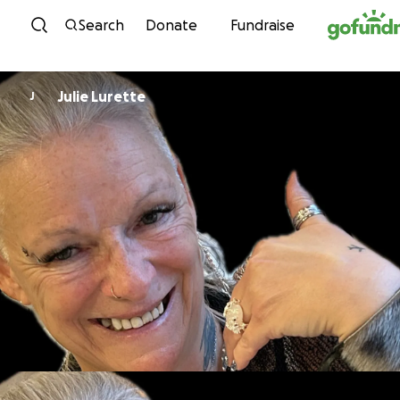
Skip to content
Search
Donate
Fundraise
Julie Lurette
J