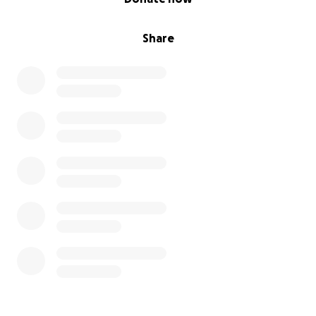
Cette femme qui a toujours aidée son prochain, à
besoin de son prochain pour l’aider à son tour.
Share
Du fond du cœur je vous remercie à l’avance.
Julie