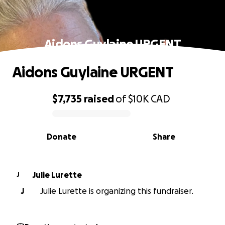
Aidons Guylaine URGENT
Aidons Guylaine URGENT
$7,735
raised
of
$10K
CAD
0% complete
Donate
Share
Julie Lurette
J
J
Julie Lurette is organizing this fundraiser.