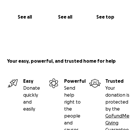
See all
See all
See top
Your easy, powerful, and trusted home for help
Easy
Powerful
Trusted
Donate
Send
Your
quickly
help
donation is
and
right to
protected
easily
the
by the
people
GoFundMe
and
Giving
causes
Guarantee