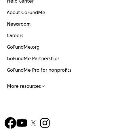
Help Center
About GoFundMe
Newsroom
Careers
GoFundMe.org
GoFundMe Partnerships
GoFundMe Pro for nonprofits
More resources