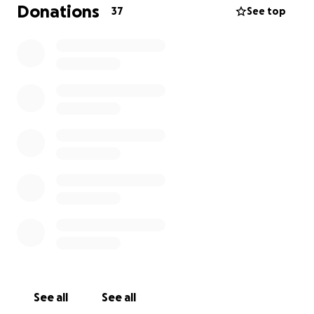
cœur pouvoir le retrouver en santé.
Donations
37
See top
Cette intervention était imprévue et les frais
médicaux sont énormes. L’estimation pour
l’opération seule s’élève à environ 10 000 $.
C’est pourquoi nous faisons appel à votre
générosité. Chaque don, petit ou grand, nous aidera
à absorber les frais qui permettent de donner une
chance à notre Alter Ego.
Pour ceux et celles qui préfèrent, il est aussi possible
d’envoyer une aide directement aux propriétaires en
nous contactant en privé.
Merci d’avance pour votre soutien, vos
encouragements et vos partages.
Nous vous partagerons les updates ici et sur nos
See all
See all
réseaux sociaux