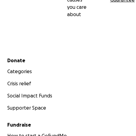
you care
about
Secondary menu
Donate
Categories
Crisis relief
Social Impact Funds
Supporter Space
Fundraise
How to start a GoFundMe