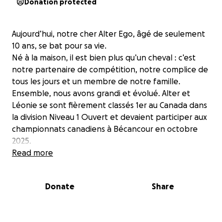
Donation protected
Aujourd’hui, notre cher Alter Ego, âgé de seulement
10 ans, se bat pour sa vie.
Né à la maison, il est bien plus qu’un cheval : c’est
notre partenaire de compétition, notre complice de
tous les jours et un membre de notre famille.
Ensemble, nous avons grandi et évolué. Alter et
Léonie se sont fièrement classés 1er au Canada dans
la division Niveau 1 Ouvert et devaient participer aux
championnats canadiens à Bécancour en octobre
2025.
Read more
Depuis tôt ce matin, Alter Ego a subitement
présenté de graves signes de coliques et a dû être
Donate
Share
transporté d’urgence au Centre hospitalier
vétérinaire de Saint-Hyacinthe. Il est actuellement
sur la table d’opération et nous espérons de tout