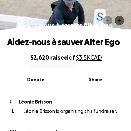
Aidez-nous à sauver Alter Ego
Aidez-nous à sauver Alter Ego
$2,620
raised
of
$3.5K
CAD
0% complete
Donate
Share
Léonie Brisson
L
L
Léonie Brisson is organizing this fundraiser.