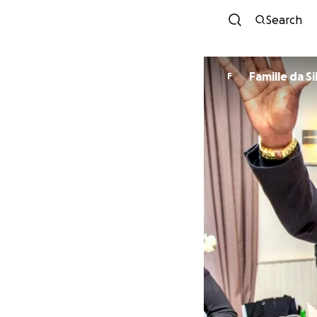
Search
Famille da S
F