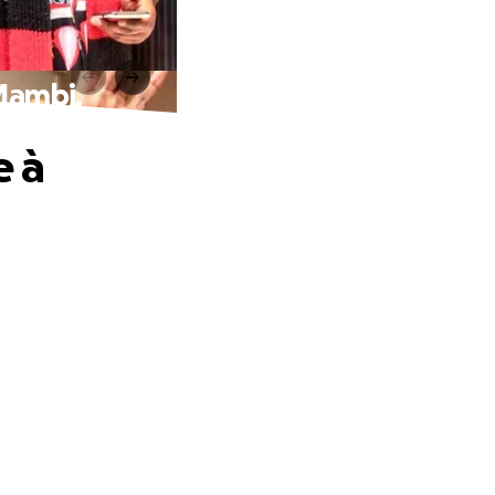
 Mambi.
e à