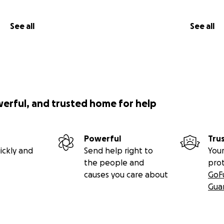
See all
See all
werful, and trusted home for help
Powerful
Tru
ickly and
Send help right to
Your
the people and
pro
causes you care about
GoF
Gua