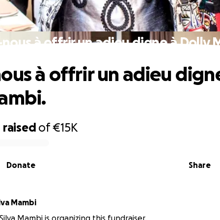
nous à offrir un adieu digne à Dolly
ous à offrir un adieu dign
ambi.
4
raised
of
€15K
Donate
Share
ilva Mambi
Silva Mambi is organizing this fundraiser.