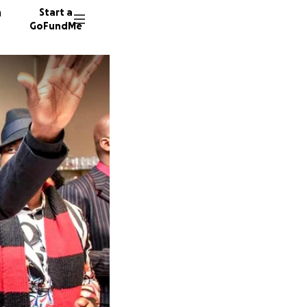
n
Start a
GoFundMe