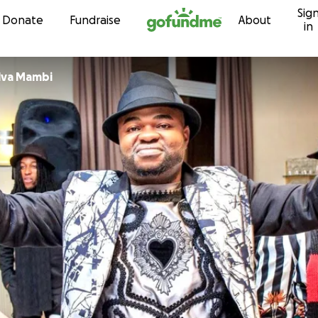
Sig
Skip to content
Donate
Fundraise
About
in
ilva Mambi