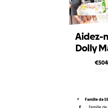
Aidez-
Aidez-n
Dolly M
€50
0% complete
Famille da S
F
F
Famille da 