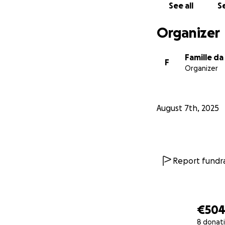
See all
Se
Organizer
Famille da
F
Organizer
August 7th, 2025
Report fundra
€50
8 donat