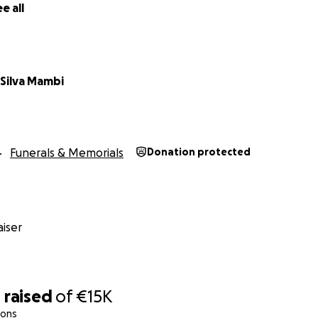
e all
 Silva Mambi
Funerals & Memorials
Donation protected
iser
4
raised
of
€15K
ions