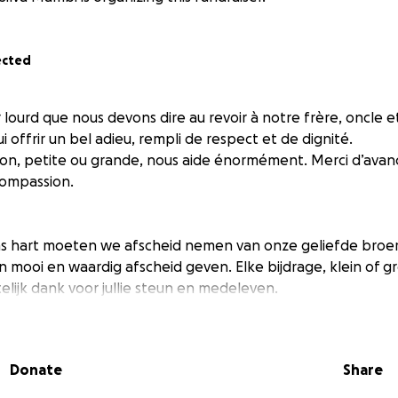
ected
 lourd que nous devons dire au revoir à notre frère, oncle e
i offrir un bel adieu, rempli de respect et de dignité.
on, petite ou grande, nous aide énormément. Merci d’avan
compassion.
ns hart moeten we afscheid nemen van onze geliefde broer
 mooi en waardig afscheid geven. Elke bijdrage, klein of gr
elijk dank voor jullie steun en medeleven.
Donate
Share