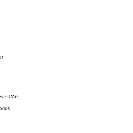
ds
GoFundMe
ories