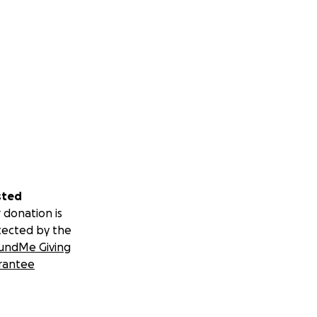
sted
 donation is
tected by the
undMe Giving
rantee