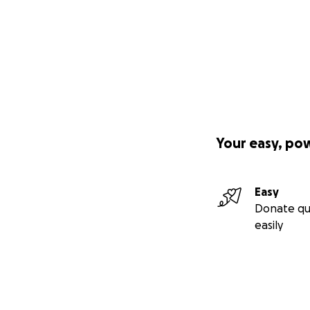
Your easy, po
Easy
Donate qu
easily