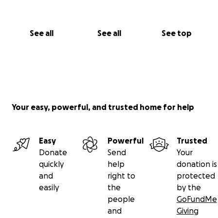
See all
See all
See top
Your easy, powerful, and trusted home for help
Easy
Powerful
Trusted
Donate
Send
Your
quickly
help
donation is
and
right to
protected
easily
the
by the
people
GoFundMe
and
Giving