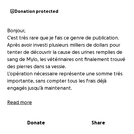
Donation protected
Bonjour,
C’est très rare que je fais ce genre de publication.
Après avoir investi plusieurs milliers de dollars pour
tenter de découvrir la cause des urines remplies de
sang de Mylo, les vétérinaires ont finalement trouvé
des pierres dans sa vessie.
L’opération nécessaire représente une somme très
importante, sans compter tous les frais déjà
engagés jusqu’à maintenant.
Si le cœur vous en dit, tout don, même symbolique
Read more
(1$ fait déjà une différence pour nous), serait
grandement apprécié.
Donate
Share
Merci d’avance pour votre générosité, et merci