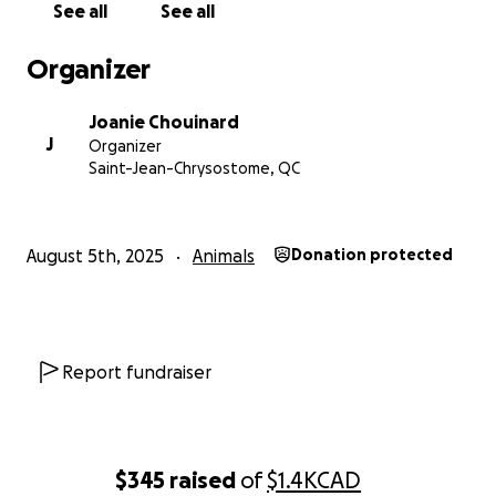
See all
See all
Organizer
Joanie Chouinard
J
Organizer
Saint-Jean-Chrysostome, QC
August 5th, 2025
Animals
Donation protected
Report fundraiser
$345
raised
of
$1.4K
CAD