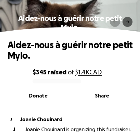
Aidez-nous à guérir notre petit
Mylo.
Aidez-nous à guérir notre petit
Mylo.
$345
raised
of
$1.4K
CAD
0% complete
Donate
Share
Joanie Chouinard
J
J
Joanie Chouinard is organizing this fundraiser.