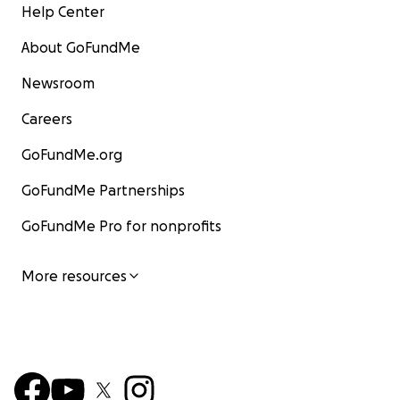
Help Center
About GoFundMe
Newsroom
Careers
GoFundMe.org
GoFundMe Partnerships
GoFundMe Pro for nonprofits
More resources