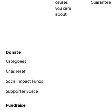
causes
Guarantee
you care
about
Secondary menu
Donate
Categories
Crisis relief
Social Impact Funds
Supporter Space
Fundraise