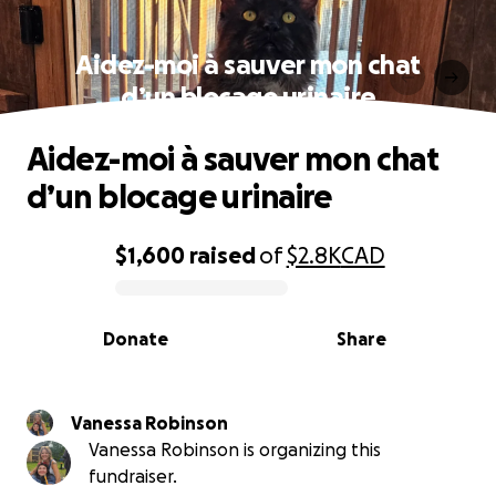
Aidez-moi à sauver mon chat
d’un blocage urinaire
Aidez-moi à sauver mon chat
d’un blocage urinaire
$1,600
raised
of
$2.8K
CAD
0% complete
Donate
Share
Vanessa Robinson
Vanessa Robinson is organizing this
fundraiser.