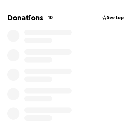
coûteuse et il aura ensuite besoin de soins à vie.
Donations
10
See top
J’ai déjà investi tout ce que je pouvais pour ses soins,
mais les frais vétérinaires sont très élevés et je ne
peux plus assumer seule. Mon chat n’a qu’un an, il a
encore toute sa vie devant lui, et je voudrais lui offrir
une chance de s’en sortir.
Je lance donc ce GoFundMe dans l’espoir que des
personnes au grand cœur puissent m’aider à sauver
mon petit compagnon. Chaque don, même le plus
petit, peut faire une différence énorme. Si vous ne
pouvez pas donner, un simple partage de cette
campagne m’aiderait beaucoup.
Merci du fond du cœur pour votre soutien ❤️