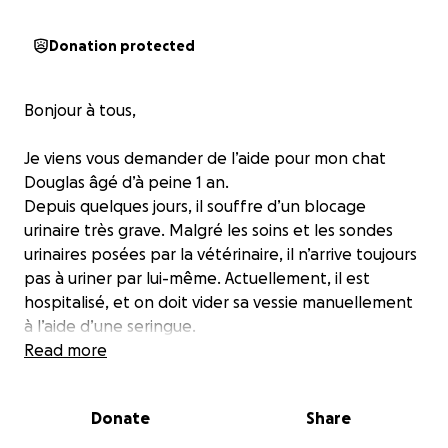
Donation protected
Bonjour à tous,
Je viens vous demander de l’aide pour mon chat
Douglas âgé d’à peine 1 an.
Depuis quelques jours, il souffre d’un blocage
urinaire très grave. Malgré les soins et les sondes
urinaires posées par la vétérinaire, il n’arrive toujours
pas à uriner par lui-même. Actuellement, il est
hospitalisé, et on doit vider sa vessie manuellement
à l’aide d’une seringue.
Read more
La vétérinaire m’a expliqué que si son état ne
s’améliore pas, il devra subir une lourde chirurgie
Donate
Share
pour transformer son urètre, afin de lui permettre
de vivre sans souffrance. Cette opération est