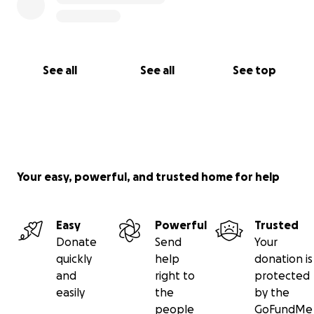
See all
See all
See top
Your easy, powerful, and trusted home for help
Easy
Powerful
Trusted
Donate
Send
Your
quickly
help
donation is
and
right to
protected
easily
the
by the
people
GoFundMe