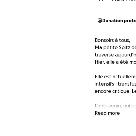
Donation prot
Bonsoirs à tous,
Ma petite Spitz de
traverse aujourd’hu
Hier, elle a été 
Elle est actuellem
intensifs : transf
encore critique. 
L’anti-venin, qui
plus des frais dé
Read more
financiers ne me 
Plume est bien pl