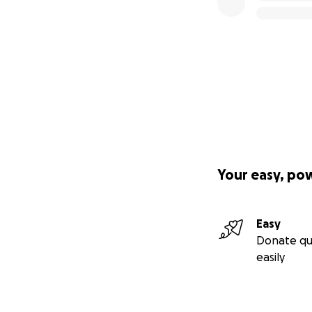
Your easy, po
Easy
Donate qu
easily