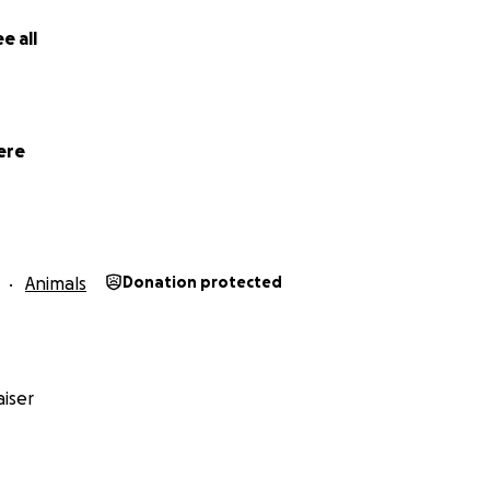
e all
ere
Animals
Donation protected
iser