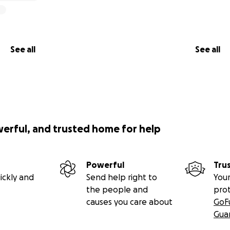
See all
See all
werful, and trusted home for help
Powerful
Tru
ickly and
Send help right to
Your
the people and
pro
causes you care about
GoF
Gua