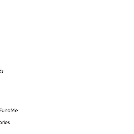
ds
GoFundMe
ories