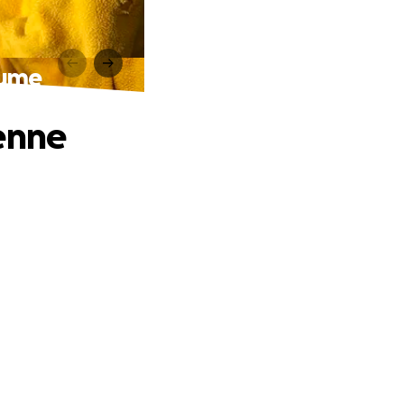
lume
ienne