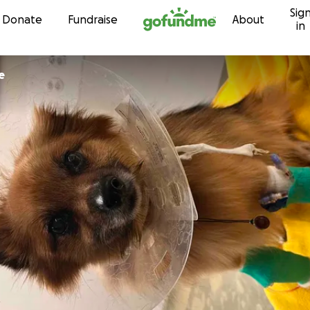
Sig
Skip to content
Donate
Fundraise
About
in
e