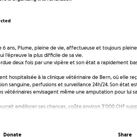
ected
 6 ans, Plume, pleine de vie, affectueuse et toujours pleine
i l’épreuve la plus difficile de sa vie.
mordue deux fois par une vipère et son état a rapidement ba
ent hospitalisée à la clinique vétérinaire de Bern, où elle reç
usion sanguine, perfusions et surveillance 24h/24. Son état es
Les vétérinaires envisagent même une amputation pour lui sau
 pourrait améliorer ses chances, coûte environ 3’000 CHF sup
jà engagés (entre 3’500 et 4’000 CHF). Malheureusement, 
permettent pas de faire face seule à cette dépense énorm
Donate
Share
us qu’un animal de compagnie : c’est une compagne fidèle,