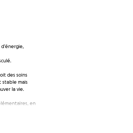
 d’énergie,
sculé.
oit des soins
t stable mais
ver la vie.
plémentaires, en
mes moyens
e et urgente.
 une petite boule