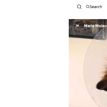
Search
Marie Moler
M