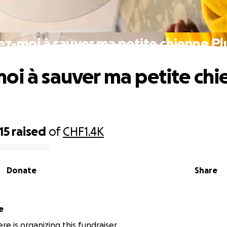
ez-moi à sauver ma petite chienne P
oi à sauver ma petite ch
15
raised
of
CHF1.4K
Donate
Share
e
re is organizing this fundraiser.