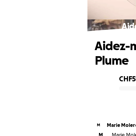
Aid
Aidez-m
Plume
CHF5
0% complete
Marie Moler
M
M
Marie Mole