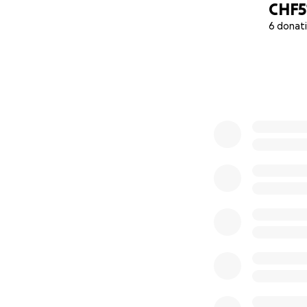
CHF5
6 donat
0% complete