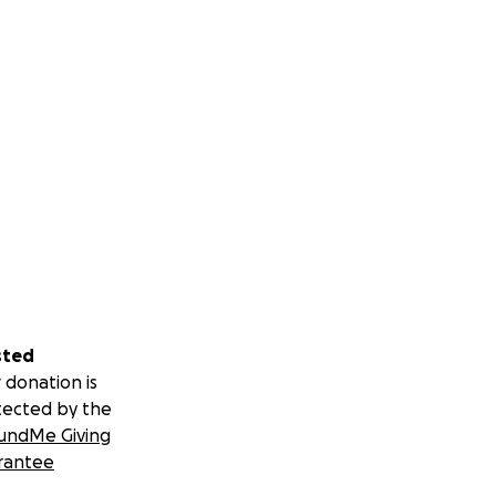
sted
 donation is
tected by the
undMe Giving
rantee