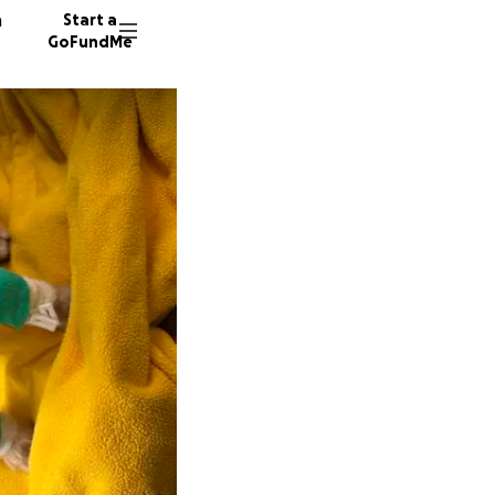
n
Start a
GoFundMe