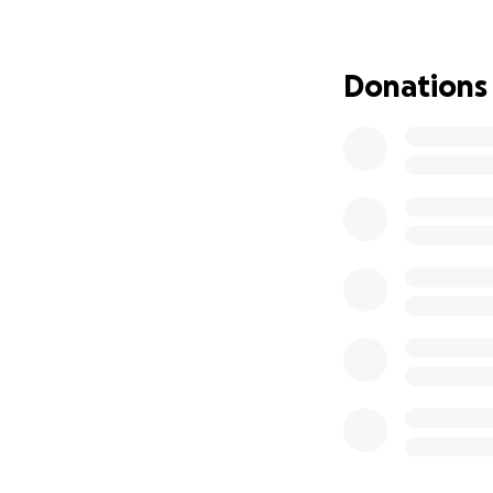
d’amour qui apport
et mérite d’avoir 
Donations
Chaque don, même 
Si vous ne pouve
Je vous remercie 
Ensemble, vous po
Marie