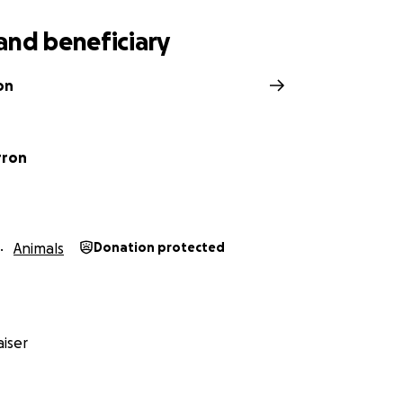
and beneficiary
on
rron
Animals
Donation protected
iser