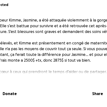
ected
oeur Kimme, Jasmine, a été attaquée violemment à la gorge
 Elle s’est battue pour survivre et a été retrouvée cet après
ture. S'est blessures sont graves et demandent des soins vét
ès élevés, et Kimme est présentement en congé de maternit
lle n'a pas les moyens de couvrir tout ça seule. Si vous pouv
ant, ça ferait toute la différence pour Jasmine… et pour el
s frais monte a 2500$ +tx, donc 2875$ si tout va bien.
cœur à ceux qui prendront le temps d’aider ou de partager.
en photo la preuve de la facture vétérinaire.
Donate
Share