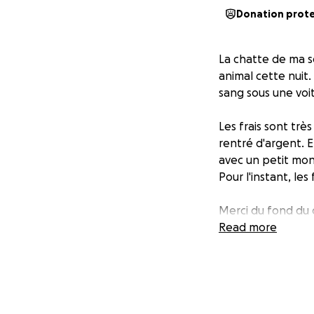
Donation prot
La chatte de ma s
animal cette nuit.
sang sous une voi
Les frais sont tr
rentré d'argent. E
avec un petit mont
Pour l'instant, le
Merci du fond du 
Read more
P.S.: Je vous met 