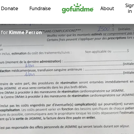
Sig
Skip to content
Donate
Fundraise
About
in
for
Kimme Perron