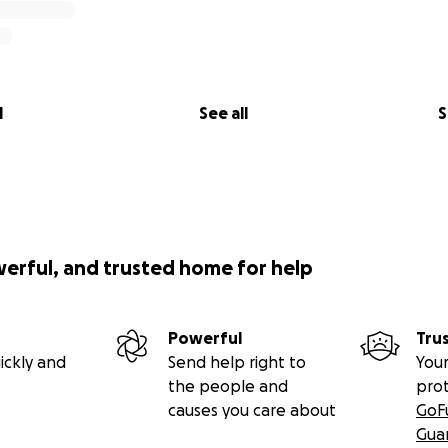
l
See all
S
werful, and trusted home for help
Powerful
Tru
ickly and
Send help right to
Your
the people and
pro
causes you care about
GoF
Gua