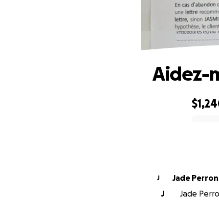
Aidez-m
$1,2
0% complete
Jade Perron
J
J
Jade Perro