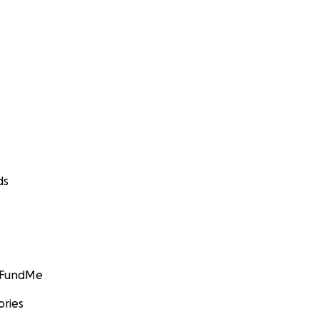
ds
GoFundMe
ories