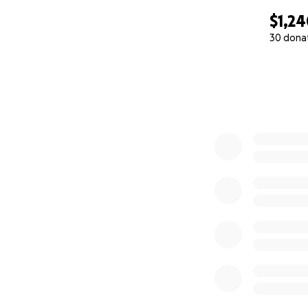
$1,2
30 dona
0% complete