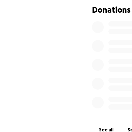
Donations
See all
Se