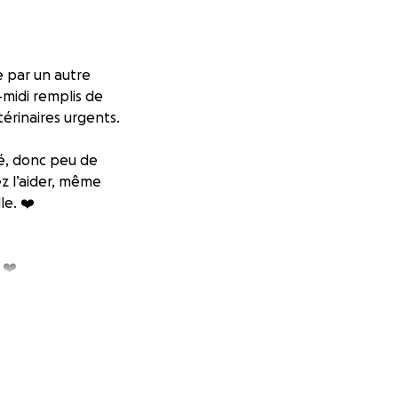
 par un autre
-midi remplis de
érinaires urgents.
é, donc peu de
ez l’aider, même
le. ❤️
 ❤️