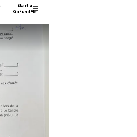
n
Start a
GoFundMe