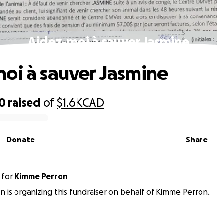
Aidez-moi à sauver Jasmine
oi à sauver Jasmine
40
raised
of
$1.6K
CAD
Donate
Share
for
Kimme Perron
n is organizing this fundraiser on behalf of Kimme Perron.