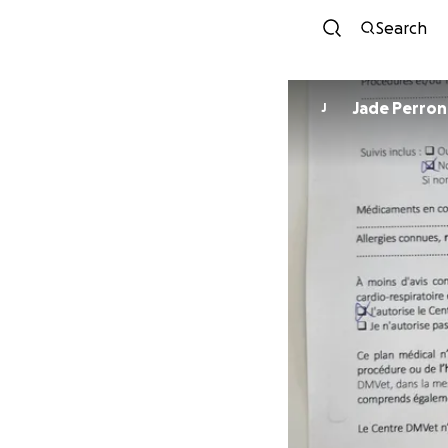
Search
Jade Perron
J