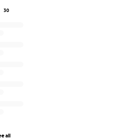
30
e all