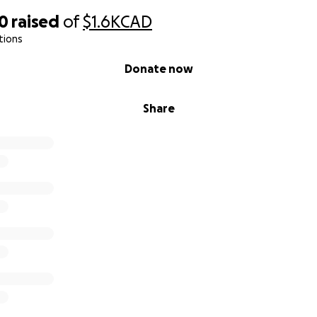
40
raised
of
$1.6K
CAD
tions
Donate now
Share