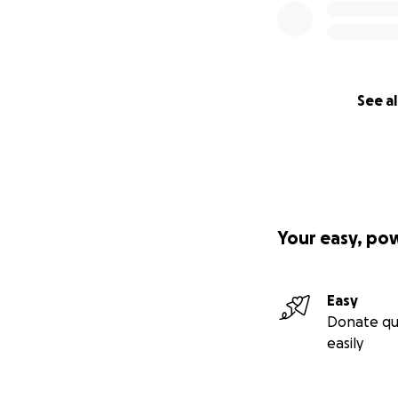
See al
Your easy, po
Easy
Donate qu
easily