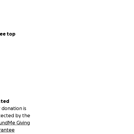
ee top
sted
 donation is
tected by the
undMe Giving
rantee