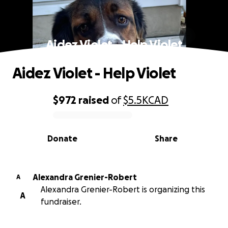
Aidez Violet - Help Violet
Aidez Violet - Help Violet
$972
raised
of
$5.5K
CAD
0% complete
Donate
Share
Alexandra Grenier-Robert
A
Alexandra Grenier-Robert is organizing this
A
fundraiser.