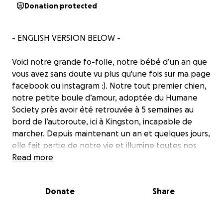
Donation protected
- ENGLISH VERSION BELOW -
Voici notre grande fo-folle, notre bébé d’un an que
vous avez sans doute vu plus qu'une fois sur ma page
facebook ou instagram :). Notre tout premier chien,
notre petite boule d’amour, adoptée du Humane
Society près avoir été retrouvée à 5 semaines au
bord de l’autoroute, ici à Kingston, incapable de
marcher. Depuis maintenant un an et quelques jours,
elle fait partie de notre vie et illumine toutes nos
journées par ses demandes constantes d’amour, ses
Read more
chialages parce qu’elle a trop chaud quand son frère
veut se coller à elle, et ses beaux yeux avec ses
Donate
Share
grandes oreilles qui nous font fondre jour après jour.
Aujourd’hui, on a appris quelque chose qui nous brise