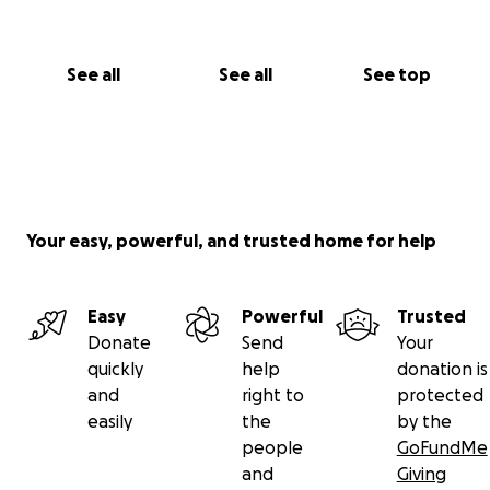
See all
See all
See top
Your easy, powerful, and trusted home for help
Easy
Powerful
Trusted
Donate
Send
Your
quickly
help
donation is
and
right to
protected
easily
the
by the
people
GoFundMe
and
Giving