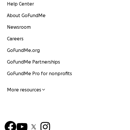
Help Center
About GoFundMe
Newsroom
Careers
GoFundMe.org
GoFundMe Partnerships
GoFundMe Pro for nonprofits
More resources