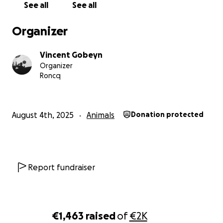
See all
See all
les soins dont il a besoin. Si vous ne pouvez pas faire
de don, s'il vous plaît, partagez cette cagnotte pour
Organizer
nous aider à la faire connaître.
Vincent Gobeyn
Merci infiniment pour votre soutien.
Organizer
Roncq
August 4th, 2025
Animals
Donation protected
Report fundraiser
€1,463
raised
of
€2K