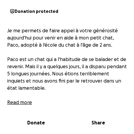
Donation protected
Je me permets de faire appel à votre générosité
aujourd'hui pour venir en aide à mon petit chat,
Paco, adopté à l'école du chat à l'âge de 2 ans.
Paco est un chat qui a l'habitude de se balader et de
revenir. Mais il y a quelques jours, il a disparu pendant
5 longues journées. Nous étions terriblement
inquiets et nous avons fini par le retrouver dans un
état lamentable.
Nous pensons qu'il a fait une chute violente. Il était
Read more
gravement blessé et sa patte arrière gauche était
cassée et luxée. Nous l'avons tout de suite emmené
Donate
Share
chez le vétérinaire.